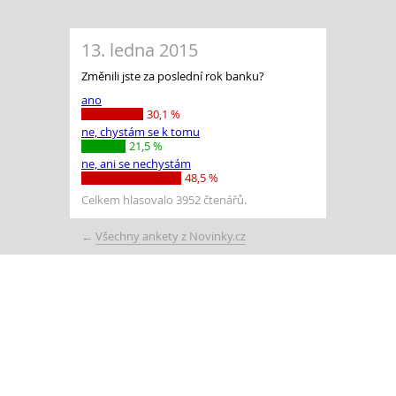
13. ledna 2015
Změnili jste za poslední rok banku?
ano
30,1 %
ne, chystám se k tomu
21,5 %
ne, ani se nechystám
48,5 %
Celkem hlasovalo 3952 čtenářů.
←
Všechny ankety z Novinky.cz