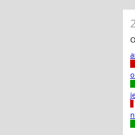
O
a
o
j
n