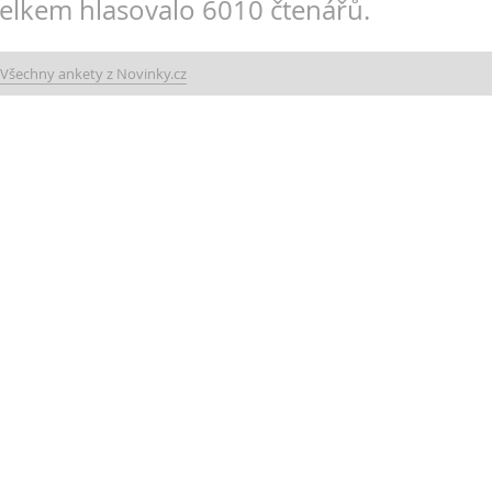
elkem hlasovalo 6010 čtenářů.
Všechny ankety z Novinky.cz