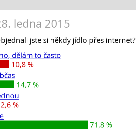
28. ledna 2015
bjednali jste si někdy jídlo přes internet?
no, dělám to často
10,8 %
bčas
14,7 %
ednou
2,6 %
e
71,8 %