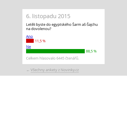
6. listopadu 2015
Letěli byste do egyptského Šarm aš-Šajchu
na dovolenou?
Ano
11,5 %
Ne
88,5 %
Celkem hlasovalo 6445 čtenářů.
←
Všechny ankety z Novinky.cz