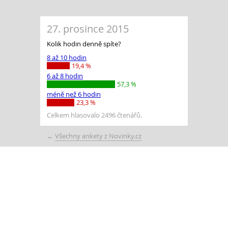
27. prosince 2015
Kolik hodin denně spíte?
8 až 10 hodin
19,4 %
6 až 8 hodin
57,3 %
méně než 6 hodin
23,3 %
Celkem hlasovalo 2496 čtenářů.
←
Všechny ankety z Novinky.cz