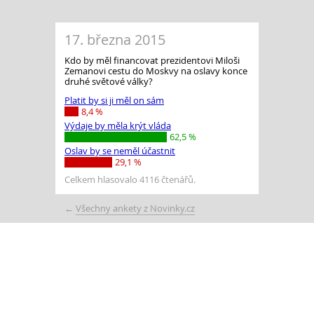
17. března 2015
Kdo by měl financovat prezidentovi Miloši
Zemanovi cestu do Moskvy na oslavy konce
druhé světové války?
Platit by si ji měl on sám
8,4 %
Výdaje by měla krýt vláda
62,5 %
Oslav by se neměl účastnit
29,1 %
Celkem hlasovalo 4116 čtenářů.
←
Všechny ankety z Novinky.cz