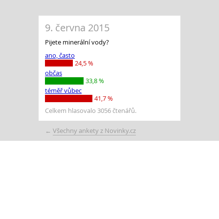
9. června 2015
Pijete minerální vody?
ano, často
24,5 %
občas
33,8 %
téměř vůbec
41,7 %
Celkem hlasovalo 3056 čtenářů.
←
Všechny ankety z Novinky.cz