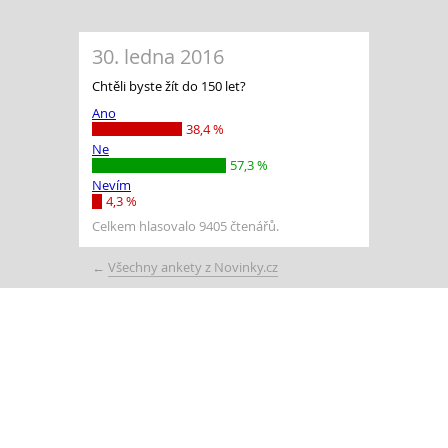
30. ledna 2016
Chtěli byste žít do 150 let?
Ano
38,4 %
Ne
57,3 %
Nevím
4,3 %
Celkem hlasovalo 9405 čtenářů.
←
Všechny ankety z Novinky.cz