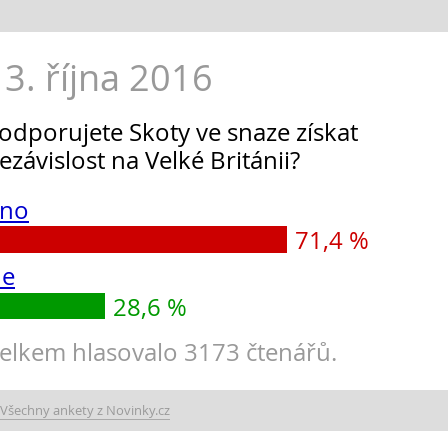
13. října 2016
odporujete Skoty ve snaze získat
ezávislost na Velké Británii?
no
71,4 %
e
28,6 %
elkem hlasovalo 3173 čtenářů.
Všechny ankety z Novinky.cz