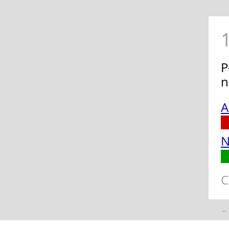
P
n
A
N
C
←