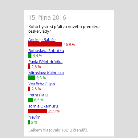
15. října 2016
Koho byste si přáli za nového premiéra
české vlády?
Andreje Babiše
46,9 %
Bohuslava Sobotku
4,4 %
Pavla Bělobdrádka
2,6 %
Miroslava Kalouska
9,3 %
Vojtěcha Filipa
2,5 %
Petra Fialu
6,5 %
Tomia Okamuru
25,9 %
Nevím
2 %
Celkem hlasovalo 10212 čtenářů.