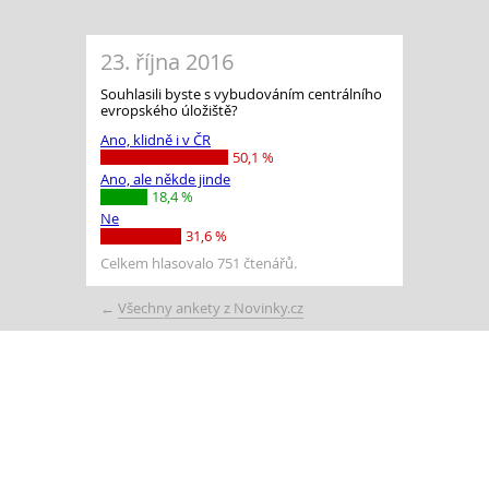
23. října 2016
Souhlasili byste s vybudováním centrálního
evropského úložiště?
Ano, klidně i v ČR
50,1 %
Ano, ale někde jinde
18,4 %
Ne
31,6 %
Celkem hlasovalo 751 čtenářů.
←
Všechny ankety z Novinky.cz