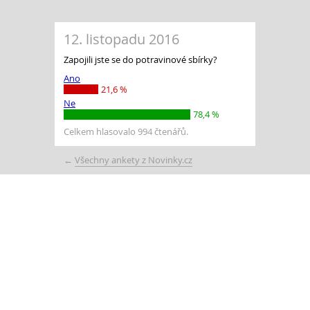
12. listopadu 2016
Zapojili jste se do potravinové sbírky?
Ano
21,6 %
Ne
78,4 %
Celkem hlasovalo 994 čtenářů.
←
Všechny ankety z Novinky.cz