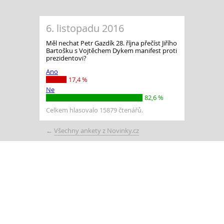
6. listopadu 2016
Měl nechat Petr Gazdík 28. října přečíst Jiřího
Bartošku s Vojtěchem Dykem manifest proti
prezidentovi?
Ano
17,4 %
Ne
82,6 %
Celkem hlasovalo 15879 čtenářů.
←
Všechny ankety z Novinky.cz