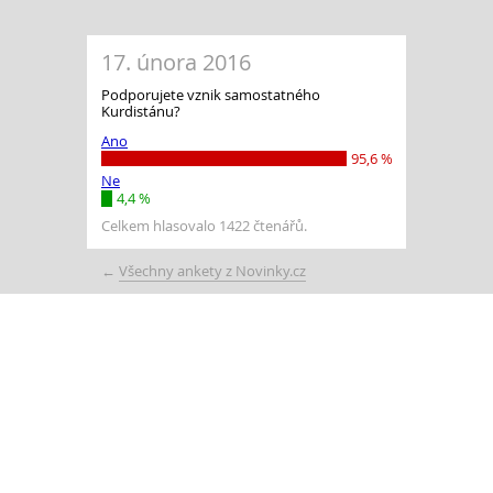
17. února 2016
Podporujete vznik samostatného
Kurdistánu?
Ano
95,6 %
Ne
4,4 %
Celkem hlasovalo 1422 čtenářů.
←
Všechny ankety z Novinky.cz