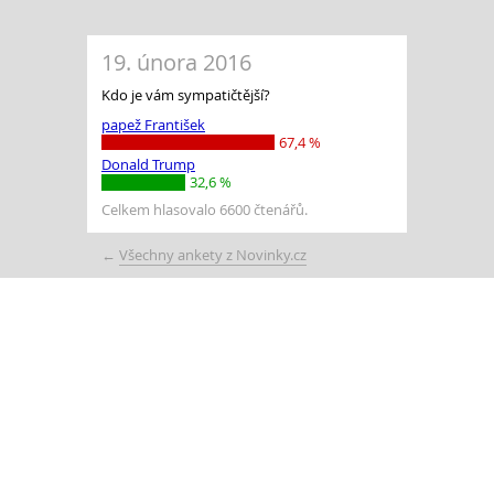
19. února 2016
Kdo je vám sympatičtější?
papež František
67,4 %
Donald Trump
32,6 %
Celkem hlasovalo 6600 čtenářů.
←
Všechny ankety z Novinky.cz