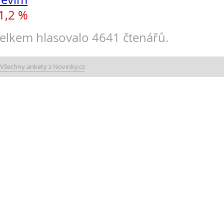
1,2 %
elkem hlasovalo 4641 čtenářů.
Všechny ankety z Novinky.cz