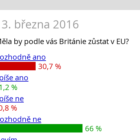
13. března 2016
ěla by podle vás Británie zůstat v EU?
ozhodně ano
30,7 %
píše ano
1,2 %
píše ne
0,8 %
ozhodně ne
66 %
evím