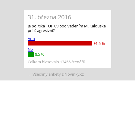
31. března 2016
Je politika TOP 09 pod vedením M. Kalouska
příliš agresivní?
Ano
91,5 %
Ne
8,5 %
Celkem hlasovalo 13456 čtenářů.
←
Všechny ankety z Novinky.cz