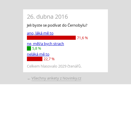
26. dubna 2016
Jeli byste se podívat do Černobylu?
ano, láká mě to
71,6 %
ne, měl/a bych strach
5,8 %
neláká mě to
22,7 %
Celkem hlasovalo 2029 čtenářů.
←
Všechny ankety z Novinky.cz