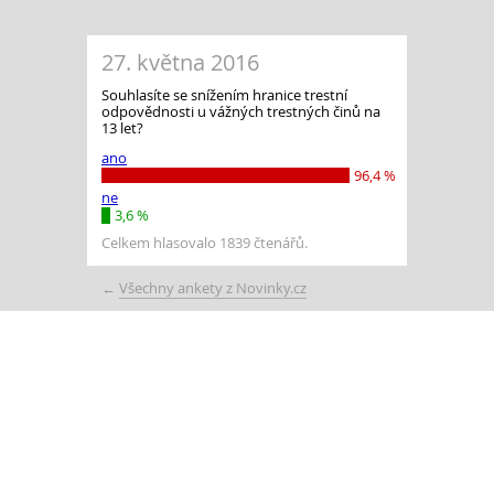
27. května 2016
Souhlasíte se snížením hranice trestní
odpovědnosti u vážných trestných činů na
13 let?
ano
96,4 %
ne
3,6 %
Celkem hlasovalo 1839 čtenářů.
←
Všechny ankety z Novinky.cz