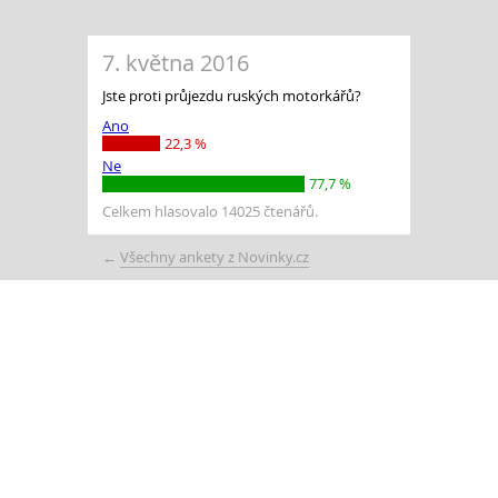
7. května 2016
Jste proti průjezdu ruských motorkářů?
Ano
22,3 %
Ne
77,7 %
Celkem hlasovalo 14025 čtenářů.
←
Všechny ankety z Novinky.cz