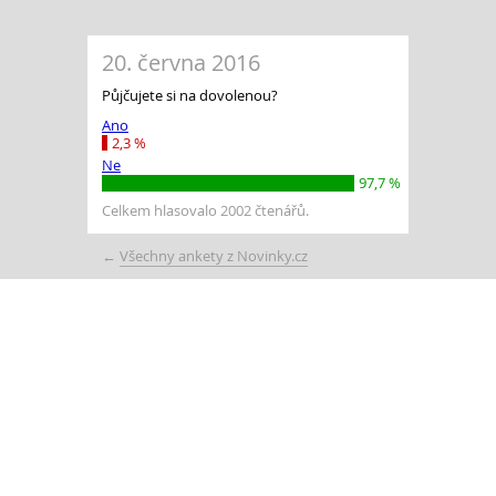
20. června 2016
Půjčujete si na dovolenou?
Ano
2,3 %
Ne
97,7 %
Celkem hlasovalo 2002 čtenářů.
←
Všechny ankety z Novinky.cz