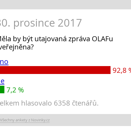
30. prosince 2017
ěla by být utajovaná zpráva OLAFu
veřejněna?
no
92,8 
e
7,2 %
elkem hlasovalo 6358 čtenářů.
Všechny ankety z Novinky.cz