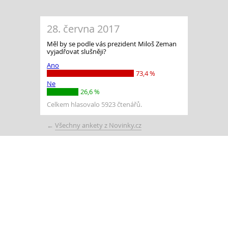
28. června 2017
Měl by se podle vás prezident Miloš Zeman
vyjadřovat slušněji?
Ano
73,4 %
Ne
26,6 %
Celkem hlasovalo 5923 čtenářů.
←
Všechny ankety z Novinky.cz