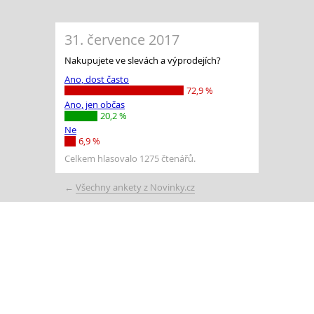
31. července 2017
Nakupujete ve slevách a výprodejích?
Ano, dost často
72,9 %
Ano, jen občas
20,2 %
Ne
6,9 %
Celkem hlasovalo 1275 čtenářů.
←
Všechny ankety z Novinky.cz