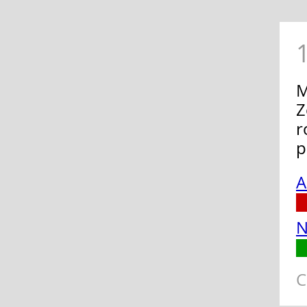
M
Z
r
p
A
N
C