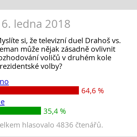
16. ledna 2018
yslíte si, že televizní duel Drahoš vs.
eman může nějak zásadně ovlivnit
ozhodování voličů v druhém kole
rezidentské volby?
no
64,6 %
e
35,4 %
elkem hlasovalo 4836 čtenářů.