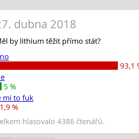
27. dubna 2018
ěl by lithium těžit přímo stát?
no
93,1
e
5 %
e mi to fuk
1,9 %
elkem hlasovalo 4386 čtenářů.