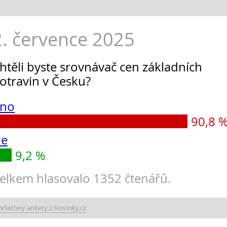
2. července 2025
htěli byste srovnávač cen základních
otravin v Česku?
no
90,8 
e
9,2 %
elkem hlasovalo 1352 čtenářů.
Všechny ankety z Novinky.cz