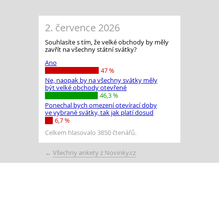
2. července 2026
Souhlasíte s tím, že velké obchody by měly
zavřít na všechny státní svátky?
Ano
47 %
Ne, naopak by na všechny svátky měly
být velké obchody otevřené
46,3 %
Ponechal bych omezení otevírací doby
ve vybrané svátky, tak jak platí dosud
6,7 %
Celkem hlasovalo 3850 čtenářů.
←
Všechny ankety z Novinky.cz