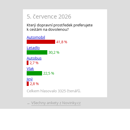
5. července 2026
Který dopravní prostředek preferujete
k cestám na dovolenou?
Automobil
41,8 %
Letadlo
30,2 %
Autobus
2,7 %
Vlak
22,5 %
Jiný
2,8 %
Celkem hlasovalo 3325 čtenářů.
←
Všechny ankety z Novinky.cz