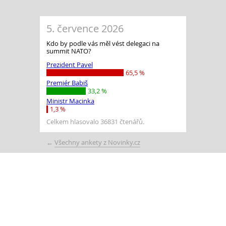
5. července 2026
Kdo by podle vás měl vést delegaci na
summit NATO?
Prezident Pavel
65,5 %
Premiér Babiš
33,2 %
Ministr Macinka
1,3 %
Celkem hlasovalo 36831 čtenářů.
←
Všechny ankety z Novinky.cz