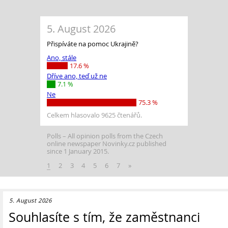
5. August 2026
Přispíváte na pomoc Ukrajině?
Ano, stále
17.6 %
Dříve ano, teď už ne
7.1 %
Ne
75.3 %
Celkem hlasovalo 9625 čtenářů.
Polls
All opinion polls from the Czech
online newspaper Novinky.cz published
since 1 January 2015.
1
2
3
4
5
6
7
»
5. August 2026
Souhlasíte s tím, že zaměstnanci