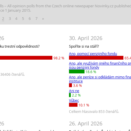
lls
All opinion polls from the Czech online newspaper Novinky.cz publishe
nce 1 January 2015.
2
3
4
5
6
7
»
26
30. April 2026
ěku trestní odpovědnosti?
Spoříte si na stáří?
Ano, pomocí penzijního fondu
98.2 %
65.
Ano, ale využívám jiného finančního p
jsou penzijní fondy
18.6 %
 36406 čtenářů.
Ano, ale peníze si odkládám mimo fin
instituce
3.6 %
Ani ne
2.2 %
Vůbec
10.1 %
Celkem hlasovalo 853 čtenářů.
26
26. April 2026