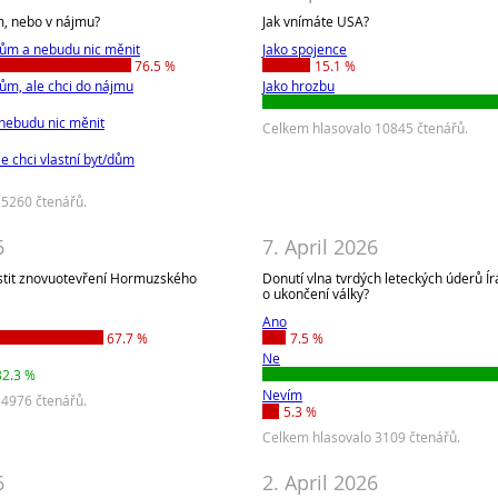
ím, nebo v nájmu?
Jak vnímáte USA?
dům a nebudu nic měnit
Jako spojence
76.5 %
15.1 %
ům, ale chci do nájmu
Jako hrozbu
nebudu nic měnit
Celkem hlasovalo 10845 čtenářů.
e chci vlastní byt/dům
 5260 čtenářů.
6
7. April 2026
istit znovuotevření Hormuzského
Donutí vlna tvrdých leteckých úderů Í
o ukončení války?
Ano
67.7 %
7.5 %
Ne
32.3 %
Nevím
 4976 čtenářů.
5.3 %
Celkem hlasovalo 3109 čtenářů.
6
2. April 2026