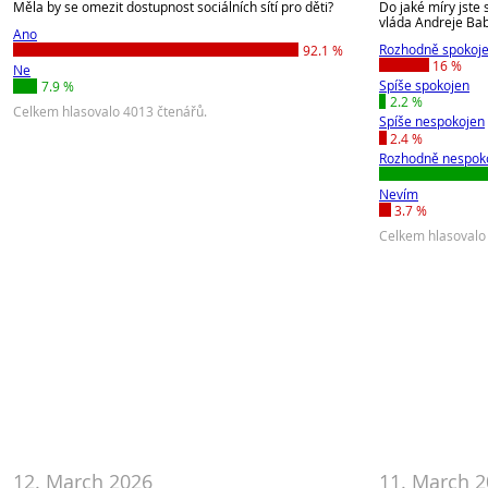
Měla by se omezit dostupnost sociálních sítí pro děti?
Do jaké míry jste
vláda Andreje Babi
Ano
Rozhodně spokoj
92.1 %
16 %
Ne
Spíše spokojen
7.9 %
2.2 %
Celkem hlasovalo 4013 čtenářů.
Spíše nespokojen
2.4 %
Rozhodně nespok
Nevím
3.7 %
Celkem hlasovalo
12. March 2026
11. March 