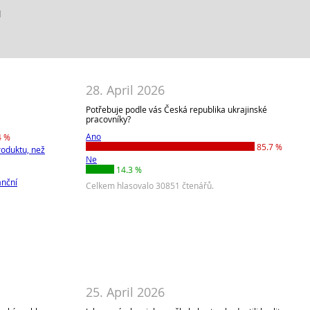
d
28. April 2026
Potřebuje podle vás Česká republika ukrajinské
pracovníky?
Ano
4 %
85.7 %
roduktu, než
Ne
14.3 %
anční
Celkem hlasovalo 30851 čtenářů.
25. April 2026