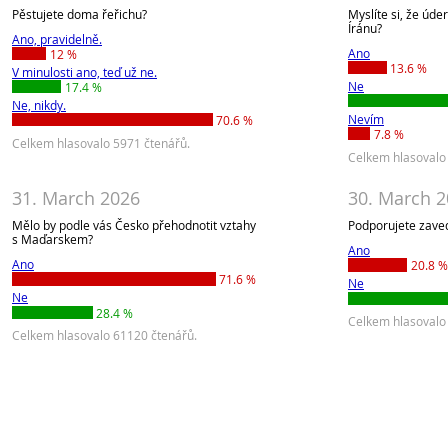
Pěstujete doma řeřichu?
Myslíte si, že úde
Íránu?
Ano, pravidelně.
Ano
12 %
13.6 %
V minulosti ano, teď už ne.
Ne
17.4 %
Ne, nikdy.
Nevím
70.6 %
7.8 %
Celkem hlasovalo 5971 čtenářů.
Celkem hlasovalo
31. March 2026
30. March 
Mělo by podle vás Česko přehodnotit vztahy
Podporujete zaved
s Maďarskem?
Ano
Ano
20.8 %
71.6 %
Ne
Ne
28.4 %
Celkem hlasovalo
Celkem hlasovalo 61120 čtenářů.