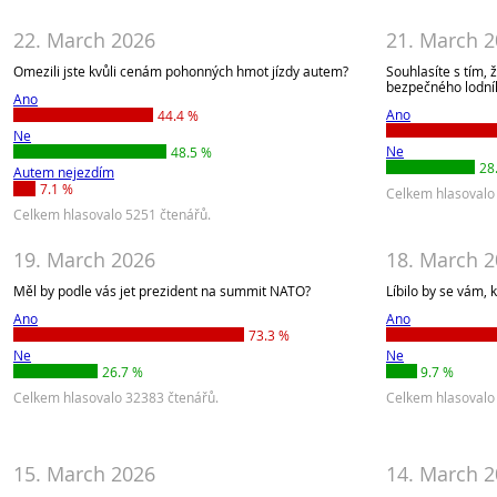
22. March 2026
21. March 
Omezili jste kvůli cenám pohonných hmot jízdy autem?
Souhlasíte s tím, 
bezpečného lodní
Ano
Ano
44.4 %
Ne
Ne
48.5 %
28
Autem nejezdím
7.1 %
Celkem hlasovalo
Celkem hlasovalo 5251 čtenářů.
19. March 2026
18. March 
Měl by podle vás jet prezident na summit NATO?
Líbilo by se vám,
Ano
Ano
73.3 %
Ne
Ne
26.7 %
9.7 %
Celkem hlasovalo 32383 čtenářů.
Celkem hlasovalo
15. March 2026
14. March 