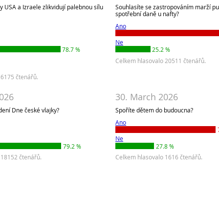
ry USA a Izraele zlikvidují palebnou sílu
Souhlasíte se zastropováním marží p
spotřební daně u nafty?
Ano
Ne
78.7 %
25.2 %
Celkem hlasovalo 20511 čtenářů.
 6175 čtenářů.
2026
30. March 2026
ení Dne české vlajky?
Spoříte dětem do budoucna?
Ano
Ne
79.2 %
27.8 %
 18152 čtenářů.
Celkem hlasovalo 1616 čtenářů.