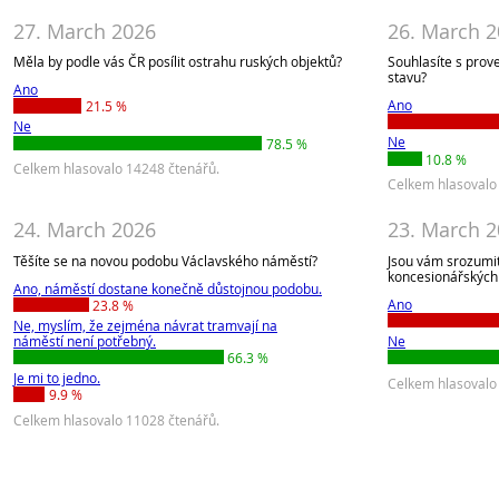
27. March 2026
26. March 
Měla by podle vás ČR posílit ostrahu ruských objektů?
Souhlasíte s prov
stavu?
Ano
Ano
21.5 %
Ne
Ne
78.5 %
10.8 %
Celkem hlasovalo 14248 čtenářů.
Celkem hlasovalo
24. March 2026
23. March 
Těšíte se na novou podobu Václavského náměstí?
Jsou vám srozumit
koncesionářských
Ano, náměstí dostane konečně důstojnou podobu.
Ano
23.8 %
Ne, myslím, že zejména návrat tramvají na
náměstí není potřebný.
Ne
66.3 %
Je mi to jedno.
Celkem hlasovalo
9.9 %
Celkem hlasovalo 11028 čtenářů.