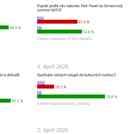
Pojede podle vás nakonec Petr Pavel na červencový
summit NATO?
Ano
47.4 %
Ne
84.9 %
52.6 %
Celkem hlasovalo 37700 čtenářů.
5. April 2026
rán k dohodě
Využíváte volných vstupů do kulturních institucí?
ANO
20.2 %
NE
79.8 %
87.2 %
Celkem hlasovalo 6365 čtenářů.
2. April 2026