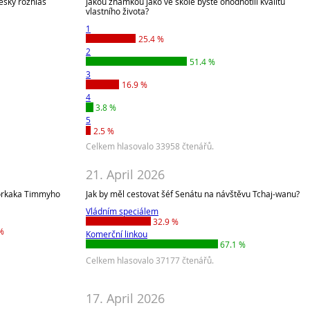
Český rozhlas
Jakou známkou jako ve škole byste ohodnotili kvalitu
vlastního života?
1
25.4 %
2
%
51.4 %
3
16.9 %
4
3.8 %
5
2.5 %
Celkem hlasovalo 33958 čtenářů.
21. April 2026
eporkaka Timmyho
Jak by měl cestovat šéf Senátu na návštěvu Tchaj-wanu?
Vládním speciálem
32.9 %
%
Komerční linkou
67.1 %
Celkem hlasovalo 37177 čtenářů.
17. April 2026