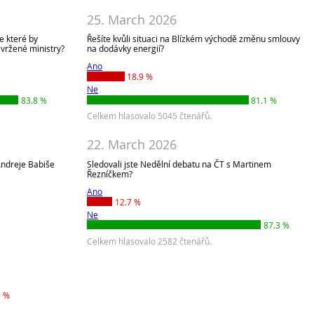
25. March 2026
e které by
Řešíte kvůli situaci na Blízkém východě změnu smlouvy
vržené ministry?
na dodávky energií?
Ano
18.9 %
Ne
83.8 %
81.1 %
Celkem hlasovalo 5045 čtenářů.
22. March 2026
Andreje Babiše
Sledovali jste Nedělní debatu na ČT s Martinem
Řezníčkem?
Ano
12.7 %
Ne
87.3 %
Celkem hlasovalo 2582 čtenářů.
3 %