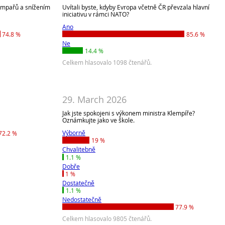
umpařů a snížením
Uvítali byste, kdyby Evropa včetně ČR převzala hlavní
iniciativu v rámci NATO?
Ano
74.8 %
85.6 %
Ne
14.4 %
Celkem hlasovalo 1098 čtenářů.
29. March 2026
Jak jste spokojeni s výkonem ministra Klempíře?
Oznámkujte jako ve škole.
Výborně
72.2 %
19 %
Chvalitebně
1.1 %
Dobře
1 %
Dostatečně
1.1 %
Nedostatečně
77.9 %
Celkem hlasovalo 9805 čtenářů.