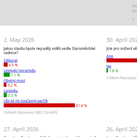
Po
si
1
2. May 2026
30. April 20
Jakou stavbu byste nejraději viděli vedle Staroměstské
Jste pro snížení v
radnice?
Ano
Zikkurat
4.5 %
Ne
Levitující pyramidu
1.8 %
7.1 %
Celkem hlasovalo
Obytný most
3.2 %
Lanovku
3.5 %
Líbí se mi současný parčík
81.8 %
Celkem hlasovalo 5882 čtenářů.
27. April 2026
26. April 20