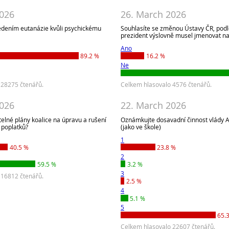
2026
26. March 2026
edením eutanázie kvůli psychickému
Souhlasíte se změnou Ústavy ČR, podl
prezident výslovně musel jmenovat na
Ano
89.2 %
16.2 %
Ne
 28275 čtenářů.
Celkem hlasovalo 4576 čtenářů.
2026
22. March 2026
elné plány koalice na úpravu a rušení
Oznámkujte dosavadní činnost vlády 
 poplatků?
(jako ve škole)
1
40.5 %
23.8 %
2
59.5 %
3.2 %
3
 16812 čtenářů.
2.5 %
4
5.1 %
5
65.
Celkem hlasovalo 22607 čtenářů.