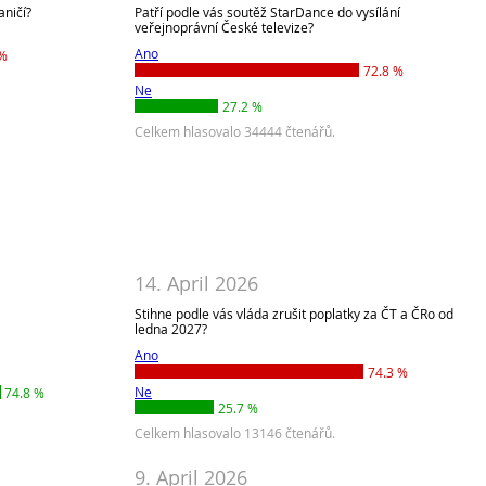
aničí?
Patří podle vás soutěž StarDance do vysílání
veřejnoprávní České televize?
Ano
 %
72.8 %
Ne
27.2 %
Celkem hlasovalo 34444 čtenářů.
14. April 2026
Stihne podle vás vláda zrušit poplatky za ČT a ČRo od
ledna 2027?
Ano
74.3 %
Ne
74.8 %
25.7 %
Celkem hlasovalo 13146 čtenářů.
9. April 2026