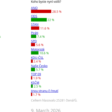
Koho byste nyní volili?
ANO
28.5 %
ODS
22 %
STAN
11.6 %
Piráti
%
7.4 %
SPD
5.6 %
Motoristé
10.6 %
KDU-ČSL
2.4 %
Naše Česko
5.7 %
TOP 09
1.9 %
KSČM
2.5 %
Jinou stranu či hnutí
1.7 %
Celkem hlasovalo 25281 čtenářů.
9. March 2026