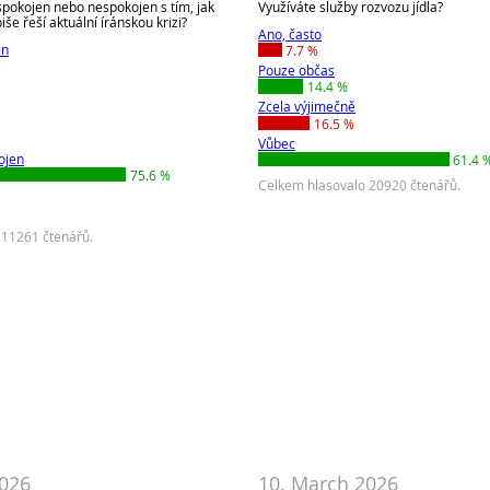
 spokojen nebo nespokojen s tím, jak
Využíváte služby rozvozu jídla?
še řeší aktuální íránskou krizi?
Ano, často
en
7.7 %
Pouze občas
14.4 %
Zcela výjimečně
16.5 %
Vůbec
ojen
61.4 
75.6 %
Celkem hlasovalo 20920 čtenářů.
 11261 čtenářů.
2026
10. March 2026