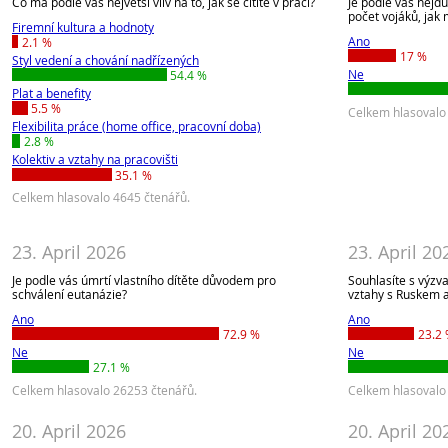
Co má podle vás největší vliv na to, jak se cítíte v práci?
Je podle vás nejd
počet vojáků, jak
Firemní kultura a hodnoty
Ano
2.1 %
17 %
Styl vedení a chování nadřízených
Ne
54.4 %
Plat a benefity
5.5 %
Celkem hlasovalo
Flexibilita práce (home office, pracovní doba)
2.8 %
Kolektiv a vztahy na pracovišti
35.1 %
Celkem hlasovalo 4645 čtenářů.
23. April 2026
23. April 20
Je podle vás úmrtí vlastního dítěte důvodem pro
Souhlasíte s výzv
schválení eutanázie?
vztahy s Ruskem a
Ano
Ano
72.9 %
23.2
Ne
Ne
27.1 %
Celkem hlasovalo 26253 čtenářů.
Celkem hlasovalo
20. April 2026
20. April 20