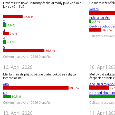
Oznámkujte nové uniformy české armády jako ve škole.
Co máte v žebříčk
Jak se vám líbí?
Rodinu
1
26.8 %
Práci a kariéru
2
2.5 %
4.6 %
Osobní svobodu a
3
16.7 %
7.9 %
Celkem hlasovalo
4
4.1 %
5
56.6 %
Celkem hlasovalo 12326 čtenářů.
16. April 2026
16. April 20
Měl by ministr přijít o pětinu platu, pokud se vyhýbá
Měl by být zakázá
interpelacím?
čerpacích stanicíc
Ano
Ano, sníží to jeho
89.5 %
27
Ne
Ne, spotřebu to ne
10.5 %
Celkem hlasovalo 10256 čtenářů.
Celkem hlasovalo
12. April 2026
11. April 20