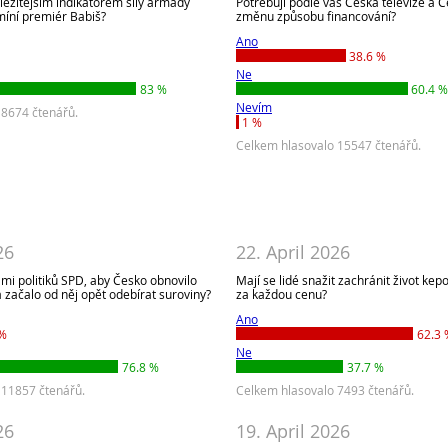
ůležitějším indikátorem síly armády
Potřebují podle vás Česká televize a 
 míní premiér Babiš?
změnu způsobu financování?
Ano
38.6 %
Ne
83 %
60.4 
Nevím
 8674 čtenářů.
1 %
Celkem hlasovalo 15547 čtenářů.
26
22. April 2026
ami politiků SPD, aby Česko obnovilo
Mají se lidé snažit zachránit život k
 začalo od něj opět odebírat suroviny?
za každou cenu?
Ano
 %
62.3 
Ne
76.8 %
37.7 %
 11857 čtenářů.
Celkem hlasovalo 7493 čtenářů.
26
19. April 2026