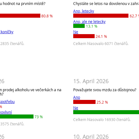
u hodnot na prvním místě?
Chystáte se letos na dovolenou v zahr
Ano, letecky
80.8 %
62.7
Ano, ale ne letecky
13.1 %
 koníčky
Ne
24.1 %
 2835 čtenářů.
Celkem hlasovalo 6071 čtenářů.
26
15. April 2026
n prodej alkoholu ve večerkách a na
Považujete svou mzdu za důstojnou?
h?
Ano
 spotřebu
25.2 %
 %
Ne
ovlivní
73 %
Celkem hlasovalo 16930 čtenářů.
 3575 čtenářů.
26
10. April 2026