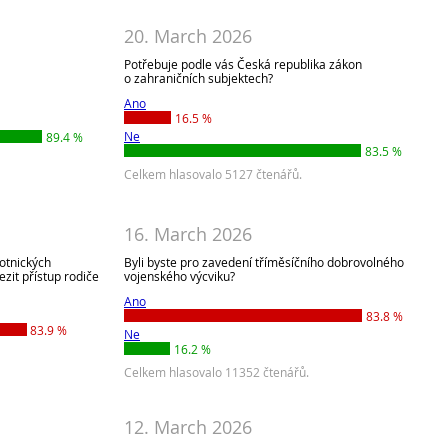
20. March 2026
Potřebuje podle vás Česká republika zákon
o zahraničních subjektech?
Ano
16.5 %
Ne
89.4 %
83.5 %
Celkem hlasovalo 5127 čtenářů.
16. March 2026
votnických
Byli byste pro zavedení tříměsíčního dobrovolného
zit přístup rodiče
vojenského výcviku?
Ano
83.8 %
83.9 %
Ne
16.2 %
Celkem hlasovalo 11352 čtenářů.
12. March 2026