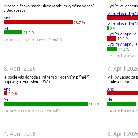
Prospěje česko-maďarským vztahům výměna vedení
Bydlíte ve vlastn
v Budapešti?
Mám vlastní byt/
Ano
78.7 %
Mám vlastní byt/d
Ne
2 %
21.3 %
Bydlím v nájmu a 
10.3 %
Celkem hlasovalo 106603 čtenářů.
Bydlím v nájmu, al
11.2 %
Celkem hlasovalo
8. April 2026
7. April 202
Je podle vás dohoda s Íránem o 14denním příměří
Měl by Západ zaj
naprostým vítězstvím USA?
průlivu silou?
Ano
Ano
3.9 %
Ne
Ne
96.1 %
Celkem hlasovalo 27375 čtenářů.
Celkem hlasovalo
4. April 2026
3. April 202