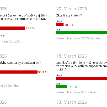
2026
20. March 2026
že by i Česko mělo přispět k zajištění
Zkusili jste kratom?
ho provozu v Hormuzském průlivu?
Ano
10.6 %
71.8 %
Ne
.2 %
Celkem hlasovalo 12105 čtenářů.
 14555 čtenářů.
2026
18. March 2026
 kdyby Kanada byla součástí EU?
Souhlasíte s tím, že je možné ve zdra
zařízeních ve zvláštních případech ome
k dítěti?
90.3 %
Ano
Ne
 4804 čtenářů.
16.1 %
Celkem hlasovalo 2446 čtenářů.
2026
13. March 2026