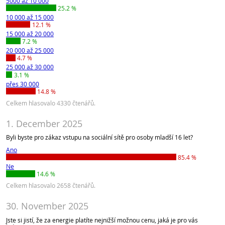
5000 až 10 000
25.2 %
10 000 až 15 000
12.1 %
15 000 až 20 000
7.2 %
20 000 až 25 000
4.7 %
25 000 až 30 000
3.1 %
přes 30 000
14.8 %
Celkem hlasovalo 4330 čtenářů.
1. December 2025
Byli byste pro zákaz vstupu na sociální sítě pro osoby mladší 16 let?
Ano
85.4 %
Ne
14.6 %
Celkem hlasovalo 2658 čtenářů.
30. November 2025
Jste si jistí, že za energie platíte nejnižší možnou cenu, jaká je pro vás