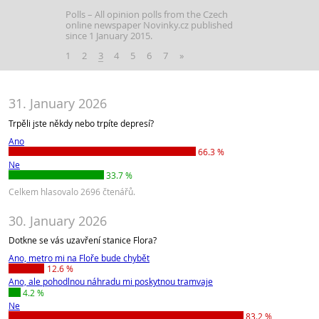
Polls
All opinion polls from the Czech
online newspaper Novinky.cz published
since 1 January 2015.
1
2
3
4
5
6
7
»
31. January 2026
Trpěli jste někdy nebo trpíte depresí?
Ano
66.3 %
Ne
33.7 %
Celkem hlasovalo 2696 čtenářů.
30. January 2026
Dotkne se vás uzavření stanice Flora?
Ano, metro mi na Floře bude chybět
12.6 %
Ano, ale pohodlnou náhradu mi poskytnou tramvaje
4.2 %
Ne
83.2 %