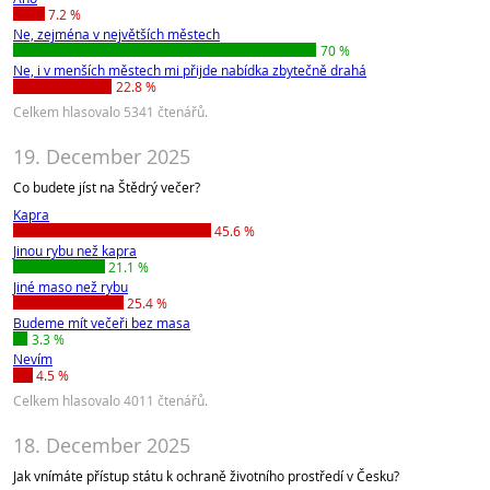
7.2 %
Ne, zejména v největších městech
70 %
Ne, i v menších městech mi přijde nabídka zbytečně drahá
22.8 %
Celkem hlasovalo 5341 čtenářů.
19. December 2025
Co budete jíst na Štědrý večer?
Kapra
45.6 %
Jinou rybu než kapra
21.1 %
Jiné maso než rybu
25.4 %
Budeme mít večeři bez masa
3.3 %
Nevím
4.5 %
Celkem hlasovalo 4011 čtenářů.
18. December 2025
Jak vnímáte přístup státu k ochraně životního prostředí v Česku?