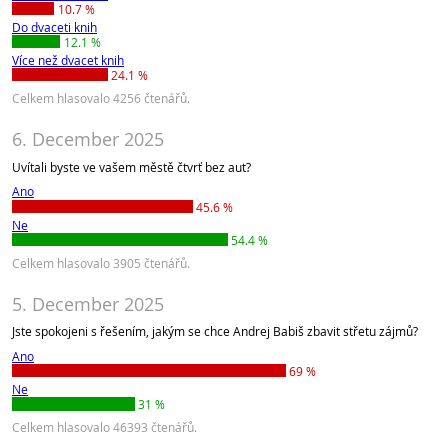
10.7 %
Do dvaceti knih
12.1 %
Více než dvacet knih
24.1 %
Celkem hlasovalo 4256 čtenářů.
6. December 2025
Uvítali byste ve vašem městě čtvrť bez aut?
Ano
45.6 %
Ne
54.4 %
Celkem hlasovalo 3905 čtenářů.
5. December 2025
Jste spokojeni s řešením, jakým se chce Andrej Babiš zbavit střetu zájmů?
Ano
69 %
Ne
31 %
Celkem hlasovalo 46393 čtenářů.