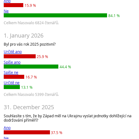
Ano
15.9 %
Ne
84.1 %
Celkem hlasovalo 6824 čtenářů.
1. January 2026
Byl pro vás rok 2025 pozitivní?
Určitě ano
25.9 %
Spíše ano
44.4 %
Spíše ne
16.7 %
Určitě ne
13.1 %
Celkem hlasovalo 5399 čtenářů.
31. December 2025
Souhlasíte s tím, že by Západ měl na Ukrajinu vyslat jednotky dohlížející na
dodržování příměří?
Ano
37.5 %
Ne