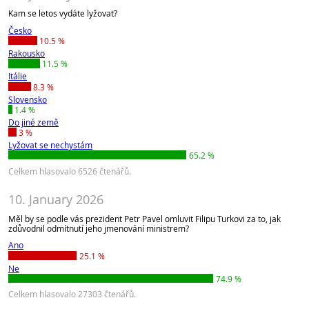
Kam se letos vydáte lyžovat?
Česko
10.5 %
Rakousko
11.5 %
Itálie
8.3 %
Slovensko
1.4 %
Do jiné země
3 %
Lyžovat se nechystám
65.2 %
Celkem hlasovalo 6526 čtenářů.
10. January 2026
Měl by se podle vás prezident Petr Pavel omluvit Filipu Turkovi za to, jak
zdůvodnil odmítnutí jeho jmenování ministrem?
Ano
25.1 %
Ne
74.9 %
Celkem hlasovalo 27303 čtenářů.