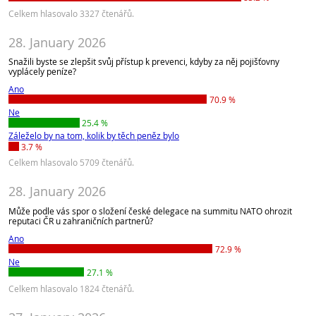
Celkem hlasovalo 3327 čtenářů.
28. January 2026
Snažili byste se zlepšit svůj přístup k prevenci, kdyby za něj pojišťovny
vyplácely peníze?
Ano
70.9 %
Ne
25.4 %
Záleželo by na tom, kolik by těch peněz bylo
3.7 %
Celkem hlasovalo 5709 čtenářů.
28. January 2026
Může podle vás spor o složení české delegace na summitu NATO ohrozit
reputaci ČR u zahraničních partnerů?
Ano
72.9 %
Ne
27.1 %
Celkem hlasovalo 1824 čtenářů.