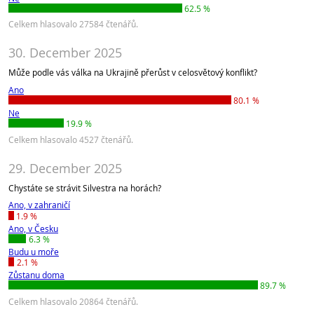
62.5 %
Celkem hlasovalo 27584 čtenářů.
30. December 2025
Může podle vás válka na Ukrajině přerůst v celosvětový konflikt?
Ano
80.1 %
Ne
19.9 %
Celkem hlasovalo 4527 čtenářů.
29. December 2025
Chystáte se strávit Silvestra na horách?
Ano, v zahraničí
1.9 %
Ano, v Česku
6.3 %
Budu u moře
2.1 %
Zůstanu doma
89.7 %
Celkem hlasovalo 20864 čtenářů.