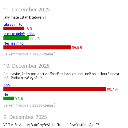
11. December 2025
Jaký máte vztah k tetování?
Líbí se mi to
18 %
Je mi to úplně jedno
22.3 %
Nesnáším to
59.6 %
Celkem hlasovalo 14289 čtenářů.
10. December 2025
Souhlasíte, že by poslanci v případě stíhaní za jinou než politickou činnost
měli žádat o své vydání?
Ano
90.7 %
Ne
9.3 %
Celkem hlasovalo 23338 čtenářů.
9. December 2025
Věříte, že Andrej Babiš vyřeší do třiceti dnů svůj střet zájmů?