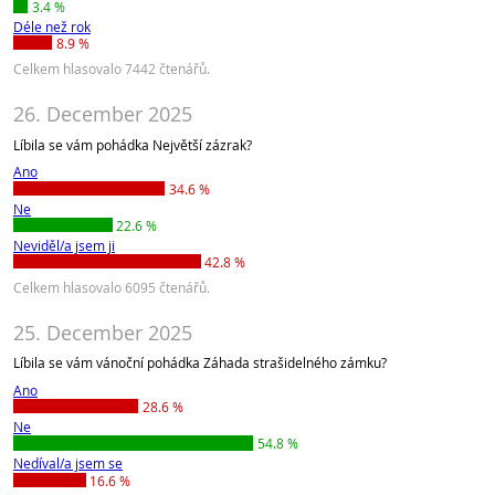
3.4 %
Déle než rok
8.9 %
Celkem hlasovalo 7442 čtenářů.
26. December 2025
Líbila se vám pohádka Největší zázrak?
Ano
34.6 %
Ne
22.6 %
Neviděl/a jsem ji
42.8 %
Celkem hlasovalo 6095 čtenářů.
25. December 2025
Líbila se vám vánoční pohádka Záhada strašidelného zámku?
Ano
28.6 %
Ne
54.8 %
Nedíval/a jsem se
16.6 %