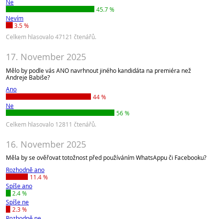
Ne
45.7 %
Nevím
3.5 %
Celkem hlasovalo 47121 čtenářů.
17. November 2025
Mělo by podle vás ANO navrhnout jiného kandidáta na premiéra než
Andreje Babiše?
Ano
44 %
Ne
56 %
Celkem hlasovalo 12811 čtenářů.
16. November 2025
Měla by se ověřovat totožnost před používáním WhatsAppu či Facebooku?
Rozhodně ano
11.4 %
Spíše ano
2.4 %
Spíše ne
2.3 %
Rozhodně ne