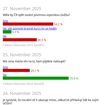
27. November 2025
Měla by ČR opět zavést povinnou vojenskou službu?
Ano
54.2 %
Ne, ale povinné branné kurzy by se hodily
9.3 %
Ne
36.5 %
Celkem hlasovalo 2473 čtenářů.
25. November 2025
Má cena másla vliv na to, kam půjdete nakoupit?
Ano
29.1 %
Ne
70.9 %
Celkem hlasovalo 5624 čtenářů.
24. November 2025
Je správné, že sociální síť X ukazuje místo, odkud se přihlašují lidé ke svým
účtům?