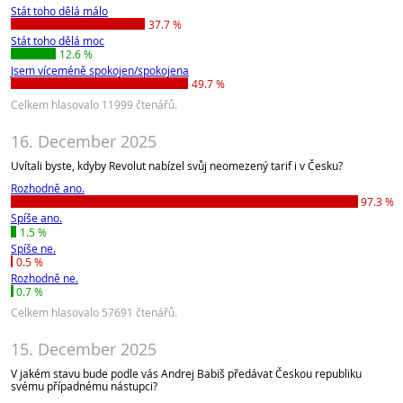
Stát toho dělá málo
37.7 %
Stát toho dělá moc
12.6 %
Jsem víceméně spokojen/spokojena
49.7 %
Celkem hlasovalo 11999 čtenářů.
16. December 2025
Uvítali byste, kdyby Revolut nabízel svůj neomezený tarif i v Česku?
Rozhodně ano.
97.3 %
Spíše ano.
1.5 %
Spíše ne.
0.5 %
Rozhodně ne.
0.7 %
Celkem hlasovalo 57691 čtenářů.
15. December 2025
V jakém stavu bude podle vás Andrej Babiš předávat Českou republiku
svému případnému nástupci?