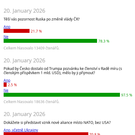
20. January 2026
Těší vás pozornost Ruska po změně vlády ČR?
Ano
21.7 %
Ne
78.3 %
Celkem hlasovalo 13409 čtenářů.
20. January 2026
Pokud by Česko dostalo od Trumpa pozvánku ke členství v Radě míru (s
členským příspěvkem 1 mld. USD), mělo by ji přijmout?
Ano
2.5 %
Ne
97.5 %
Celkem hlasovalo 18636 čtenářů.
20. January 2026
Dokážete si představit vznik nové aliance místo NATO, bez USA?
Ano, včetně Ukrajiny
70.8 %