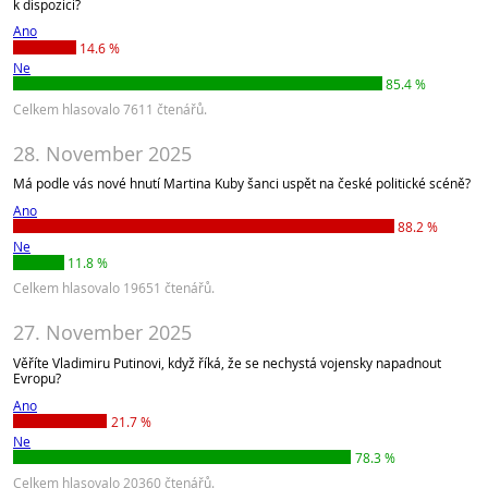
k dispozici?
Ano
14.6 %
Ne
85.4 %
Celkem hlasovalo 7611 čtenářů.
28. November 2025
Má podle vás nové hnutí Martina Kuby šanci uspět na české politické scéně?
Ano
88.2 %
Ne
11.8 %
Celkem hlasovalo 19651 čtenářů.
27. November 2025
Věříte Vladimiru Putinovi, když říká, že se nechystá vojensky napadnout
Evropu?
Ano
21.7 %
Ne
78.3 %
Celkem hlasovalo 20360 čtenářů.