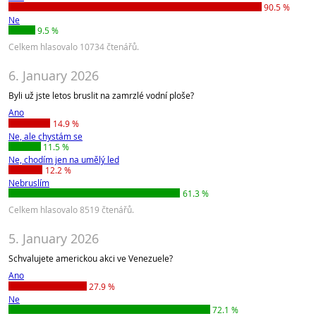
90.5 %
Ne
9.5 %
Celkem hlasovalo 10734 čtenářů.
6. January 2026
Byli už jste letos bruslit na zamrzlé vodní ploše?
Ano
14.9 %
Ne, ale chystám se
11.5 %
Ne, chodím jen na umělý led
12.2 %
Nebruslím
61.3 %
Celkem hlasovalo 8519 čtenářů.
5. January 2026
Schvalujete americkou akci ve Venezuele?
Ano
27.9 %
Ne
72.1 %