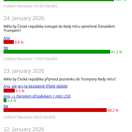
Celkem hlasovalo 10140 čtenářů.
24. January 2026
Měla by Česká republika vstoupit do Rady míru vytvořené Donaldem
Trumpem?
Ano
8.8 %
Ne
91.2 %
Celkem hlasovalo 17550 čtenářů.
23. January 2026
Měla by Česká republika přijmout pozvánku do Trumpovy Rady míru?
Ano, ale jen na bezplatné tříleté období
9.5 %
Ano, i s členským příspěvkem 1 mld. USD
2.4 %
Ne
88.2 %
Celkem hlasovalo 5033 čtenářů.
22. January 2026