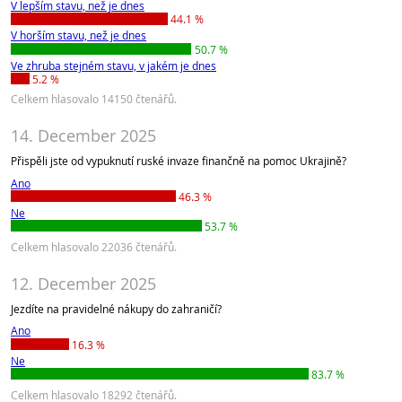
V lepším stavu, než je dnes
44.1 %
V horším stavu, než je dnes
50.7 %
Ve zhruba stejném stavu, v jakém je dnes
5.2 %
Celkem hlasovalo 14150 čtenářů.
14. December 2025
Přispěli jste od vypuknutí ruské invaze finančně na pomoc Ukrajině?
Ano
46.3 %
Ne
53.7 %
Celkem hlasovalo 22036 čtenářů.
12. December 2025
Jezdíte na pravidelné nákupy do zahraničí?
Ano
16.3 %
Ne
83.7 %
Celkem hlasovalo 18292 čtenářů.