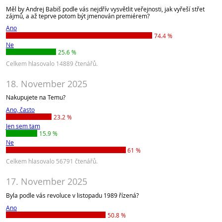
Měl by Andrej Babiš podle vás nejdřív vysvětlit veřejnosti, jak vyřeší střet
zájmů, a až teprve potom být jmenován premiérem?
Ano
74.4 %
Ne
25.6 %
Celkem hlasovalo 14889 čtenářů.
18. November 2025
Nakupujete na Temu?
Ano, často
23.2 %
Jen sem tam
15.9 %
Ne
61 %
Celkem hlasovalo 56791 čtenářů.
17. November 2025
Byla podle vás revoluce v listopadu 1989 řízená?
Ano
50.8 %