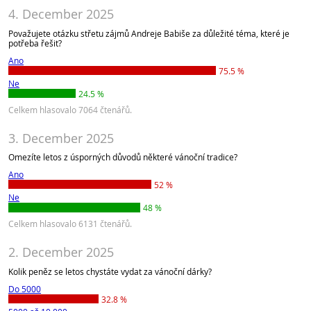
4. December 2025
Považujete otázku střetu zájmů Andreje Babiše za důležité téma, které je
potřeba řešit?
Ano
75.5 %
Ne
24.5 %
Celkem hlasovalo 7064 čtenářů.
3. December 2025
Omezíte letos z úsporných důvodů některé vánoční tradice?
Ano
52 %
Ne
48 %
Celkem hlasovalo 6131 čtenářů.
2. December 2025
Kolik peněz se letos chystáte vydat za vánoční dárky?
Do 5000
32.8 %