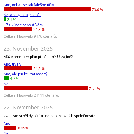
Ano, odhalí se tak falešné účty.
73.6 %
Ne, anonymita je lepší.
2.1 %
Síť X vůbec nepoužívám.
24.3 %
Celkem hlasovalo 9476 čtenářů.
23. November 2025
Může americký plán přinést mír Ukrajině?
Ano, trvalý
24.2 %
Ano, ale jen ke krátkodobý
4.7 %
Ne
71.1 %
Celkem hlasovalo 24111 čtenářů.
22. November 2025
Vzali jste si někdy půjčku od nebankovních společností?
Ano
10.6 %
Ne