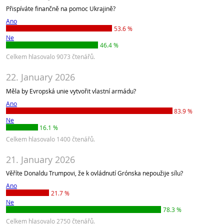
Přispíváte finančně na pomoc Ukrajině?
Ano
53.6 %
Ne
46.4 %
Celkem hlasovalo 9073 čtenářů.
22. January 2026
Měla by Evropská unie vytvořit vlastní armádu?
Ano
83.9 %
Ne
16.1 %
Celkem hlasovalo 1400 čtenářů.
21. January 2026
Věříte Donaldu Trumpovi, že k ovládnutí Grónska nepoužije sílu?
Ano
21.7 %
Ne
78.3 %
Celkem hlasovalo 2750 čtenářů.