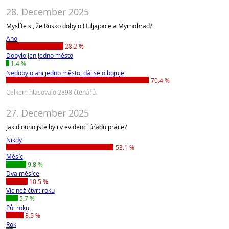
28. December 2025
Myslíte si, že Rusko dobylo Huljajpole a Myrnohrad?
Ano
28.2 %
Dobylo jen jedno město
1.4 %
Nedobylo ani jedno město, dál se o bojuje
70.4 %
Celkem hlasovalo 2898 čtenářů.
27. December 2025
Jak dlouho jste byli v evidenci úřadu práce?
Nikdy
53.1 %
Měsíc
9.8 %
Dva měsíce
10.5 %
Víc než čtvrt roku
5.7 %
Půl roku
8.5 %
Rok