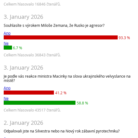
Celkem hlasovalo 16846 čtenářů.
3. January 2026
Souhlasíte s výrokem Miloše Zemana, že Rusko je agresor?
Ano
93.3 %
Ne
6.7 %
Celkem hlasovalo 36843 čtenářů.
3. January 2026
Je podle vás reakce ministra Macinky na slova ukrajinského velvyslance na
místě?
Ano
41.2 %
Ne
58.8 %
Celkem hlasovalo 43517 čtenářů.
2. January 2026
Odpalovali jste na Silvestra nebo na Nový rok zábavní pyrotechniku?