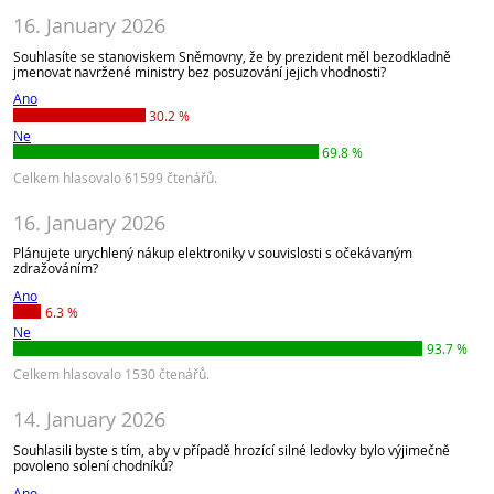
16. January 2026
Souhlasíte se stanoviskem Sněmovny, že by prezident měl bezodkladně
jmenovat navržené ministry bez posuzování jejich vhodnosti?
Ano
30.2 %
Ne
69.8 %
Celkem hlasovalo 61599 čtenářů.
16. January 2026
Plánujete urychlený nákup elektroniky v souvislosti s očekávaným
zdražováním?
Ano
6.3 %
Ne
93.7 %
Celkem hlasovalo 1530 čtenářů.
14. January 2026
Souhlasili byste s tím, aby v případě hrozící silné ledovky bylo výjimečně
povoleno solení chodníků?
Ano