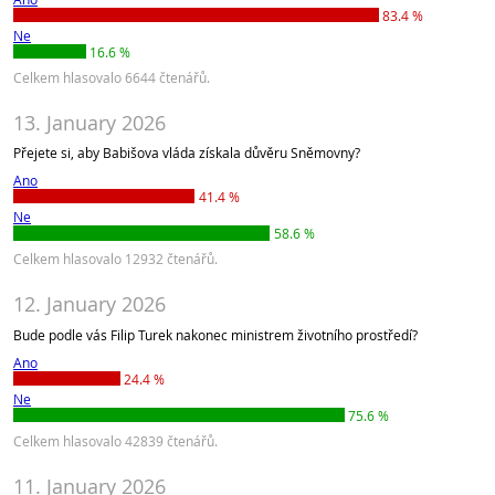
83.4 %
Ne
16.6 %
Celkem hlasovalo 6644 čtenářů.
13. January 2026
Přejete si, aby Babišova vláda získala důvěru Sněmovny?
Ano
41.4 %
Ne
58.6 %
Celkem hlasovalo 12932 čtenářů.
12. January 2026
Bude podle vás Filip Turek nakonec ministrem životního prostředí?
Ano
24.4 %
Ne
75.6 %
Celkem hlasovalo 42839 čtenářů.
11. January 2026