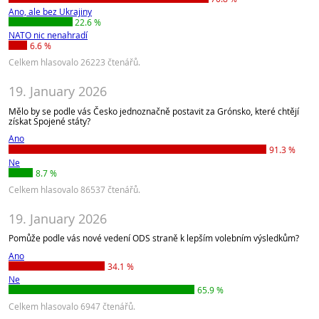
Ano, ale bez Ukrajiny
22.6 %
NATO nic nenahradí
6.6 %
Celkem hlasovalo 26223 čtenářů.
19. January 2026
Mělo by se podle vás Česko jednoznačně postavit za Grónsko, které chtějí
získat Spojené státy?
Ano
91.3 %
Ne
8.7 %
Celkem hlasovalo 86537 čtenářů.
19. January 2026
Pomůže podle vás nové vedení ODS straně k lepším volebním výsledkům?
Ano
34.1 %
Ne
65.9 %
Celkem hlasovalo 6947 čtenářů.