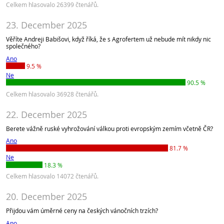
Celkem hlasovalo 26399 čtenářů.
23. December 2025
Věříte Andreji Babišovi, když říká, že s Agrofertem už nebude mít nikdy nic
společného?
Ano
9.5 %
Ne
90.5 %
Celkem hlasovalo 36928 čtenářů.
22. December 2025
Berete vážně ruské vyhrožování válkou proti evropským zemím včetně ČR?
Ano
81.7 %
Ne
18.3 %
Celkem hlasovalo 14072 čtenářů.
20. December 2025
Přijdou vám úměrné ceny na českých vánočních trzích?
Ano