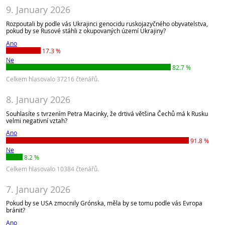
9. January 2026
Rozpoutali by podle vás Ukrajinci genocidu ruskojazyčného obyvatelstva,
pokud by se Rusové stáhli z okupovaných území Ukrajiny?
Ano
17.3 %
Ne
82.7 %
Celkem hlasovalo 37216 čtenářů.
8. January 2026
Souhlasíte s tvrzením Petra Macinky, že drtivá většina Čechů má k Rusku
velmi negativní vztah?
Ano
91.8 %
Ne
8.2 %
Celkem hlasovalo 10384 čtenářů.
7. January 2026
Pokud by se USA zmocnily Grónska, měla by se tomu podle vás Evropa
bránit?
Ano