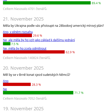
89.4 %
Celkem hlasovalo 4701 čtenářů.
21. November 2025
Měla by Ukrajina podle vás přistoupit na 28bodový americký mírový plán?
Ano, v plném rozsahu
29.6 %
Ne, ale měla by ho vzít jako základ k dalšímu jednání
7.5 %
Ne, měla by ho zcela odmítnout
62.9 %
Celkem hlasovalo 140824 čtenářů.
20. November 2025
Měl by se v Brně konat sjezd sudetských Němců?
Ano
28.3 %
Ne
71.7 %
Celkem hlasovalo 7052 čtenářů.
19. November 2025