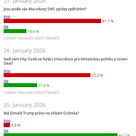
27. January 2026
Jsou podle vás Macinkovy SMS zprávy vydíráním?
Ano
81.1 %
Ne
18.9 %
Celkem hlasovalo 38331 čtenářů.
26. January 2026
Vadí vám Filip Turek ve funkci zmocněnce pro klimatickou politiku a Green
Deal?
Ano
72.2 %
Ne
27.8 %
Celkem hlasovalo 53424 čtenářů.
25. January 2026
Má Donald Trump právo na získání Grónska?
Ano
5.3 %
Ne
94.7 %