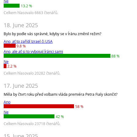
Ne
13.2 %
Celkem hlasovalo 6663 čtenářů.
18. June 2025
Bylo by podle vás správné, kdyby se v Íránu změnil režim?
Ano, ať to zařídí Izrael či USA
9.8 %
Ano, ale ať si to vybojují Íránci sami
88 %
Ne
2.2 %
Celkem hlasovalo 20282 čtenářů.
17. June 2025
Měla by čtvrt roku před volbami vláda premiéra Petra Fialy skončit?
Ano
58 %
Ne
42 %
Celkem hlasovalo 23718 čtenářů.
15. June 2025