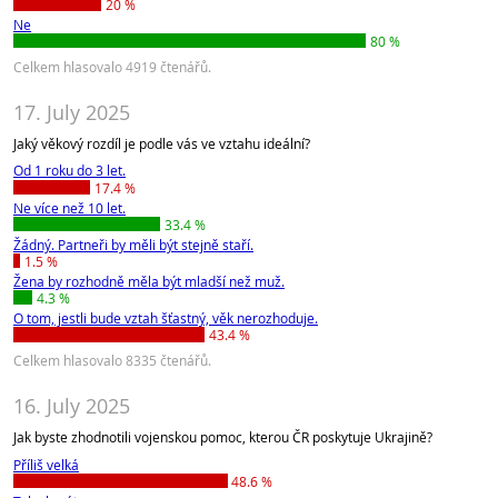
20 %
Ne
80 %
Celkem hlasovalo 4919 čtenářů.
17. July 2025
Jaký věkový rozdíl je podle vás ve vztahu ideální?
Od 1 roku do 3 let.
17.4 %
Ne více než 10 let.
33.4 %
Žádný. Partneři by měli být stejně staří.
1.5 %
Žena by rozhodně měla být mladší než muž.
4.3 %
O tom, jestli bude vztah šťastný, věk nerozhoduje.
43.4 %
Celkem hlasovalo 8335 čtenářů.
16. July 2025
Jak byste zhodnotili vojenskou pomoc, kterou ČR poskytuje Ukrajině?
Příliš velká
48.6 %