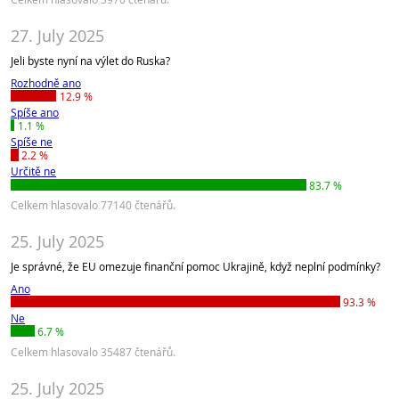
27. July 2025
Jeli byste nyní na výlet do Ruska?
Rozhodně ano
12.9 %
Spíše ano
1.1 %
Spíše ne
2.2 %
Určitě ne
83.7 %
Celkem hlasovalo 77140 čtenářů.
25. July 2025
Je správné, že EU omezuje finanční pomoc Ukrajině, když neplní podmínky?
Ano
93.3 %
Ne
6.7 %
Celkem hlasovalo 35487 čtenářů.
25. July 2025