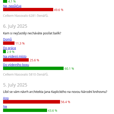
4.1 %
Ne, nepůjčuji
49.6 %
Celkem hlasovalo 6281 čtenářů.
6. July 2025
Kam si nejčastěji necháváte posílat balík?
Domů
11.3 %
Do práce
2.9 %
Na výdejní místo
25.6 %
Do výdejního boxu
60.1 %
Celkem hlasovalo 5810 čtenářů.
5. July 2025
Líbil se vám návrh architekta Jana Kaplického na novou Národní knihovnu?
Ano
56.4 %
Ne
43.6 %