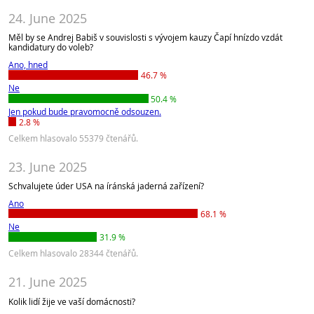
24. June 2025
Měl by se Andrej Babiš v souvislosti s vývojem kauzy Čapí hnízdo vzdát
kandidatury do voleb?
Ano, hned
46.7 %
Ne
50.4 %
Jen pokud bude pravomocně odsouzen.
2.8 %
Celkem hlasovalo 55379 čtenářů.
23. June 2025
Schvalujete úder USA na íránská jaderná zařízení?
Ano
68.1 %
Ne
31.9 %
Celkem hlasovalo 28344 čtenářů.
21. June 2025
Kolik lidí žije ve vaší domácnosti?