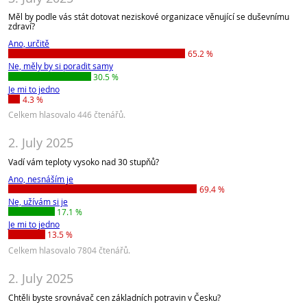
Měl by podle vás stát dotovat neziskové organizace věnující se duševnímu
zdraví?
Ano, určitě
65.2 %
Ne, měly by si poradit samy
30.5 %
Je mi to jedno
4.3 %
Celkem hlasovalo 446 čtenářů.
2. July 2025
Vadí vám teploty vysoko nad 30 stupňů?
Ano, nesnáším je
69.4 %
Ne, užívám si je
17.1 %
Je mi to jedno
13.5 %
Celkem hlasovalo 7804 čtenářů.
2. July 2025
Chtěli byste srovnávač cen základních potravin v Česku?