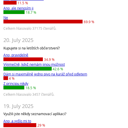
11.5 %
Ano, ale nenosím ji
18.7 %
Ne
69.9 %
Celkem hlasovalo 37175 čtenářů.
20. July 2025
Kupujete si na letištích občerstvení?
Ano, pravidelně
34.9 %
Výjimečně, když nemám jinou možnost
42.6 %
Dám si maximálně jedno pivo na kuráž před odletem
4 %
Z principu nikdy
18.5 %
Celkem hlasovalo 3457 čtenářů.
19. July 2025
Využili jste někdy seznamovací aplikaci?
Ano, a vyšlo mi to
29 %