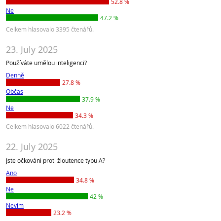
52.8 %
Ne
47.2 %
Celkem hlasovalo 3395 čtenářů.
23. July 2025
Používáte umělou inteligenci?
Denně
27.8 %
Občas
37.9 %
Ne
34.3 %
Celkem hlasovalo 6022 čtenářů.
22. July 2025
Jste očkováni proti žloutence typu A?
Ano
34.8 %
Ne
42 %
Nevím
23.2 %