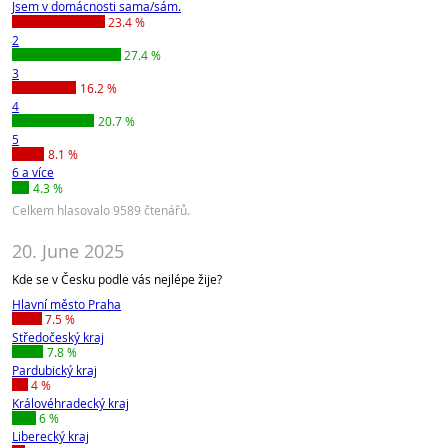
Jsem v domácnosti sama/sám.
23.4 %
2
27.4 %
3
16.2 %
4
20.7 %
5
8.1 %
6 a více
4.3 %
Celkem hlasovalo 9589 čtenářů.
20. June 2025
Kde se v Česku podle vás nejlépe žije?
Hlavní město Praha
7.5 %
Středočeský kraj
7.8 %
Pardubický kraj
4 %
Královéhradecký kraj
6 %
Liberecký kraj