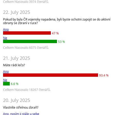
Celkem hlasovalo 3974 čtenářů.
22. July 2025
Pokud by byla ČR vojensky napadena, byli byste ochotni zapojit se do aktivní
obrany se zbraní v ruce?
Ano
47 %
Ne
53 %
Celkem hlasovalo 6075 čtenářů.
21. July 2025
Máte rádi lečo?
Ano
93.4 %
Ne
6.6 %
Celkem hlasovalo 18267 čtenářů.
20. July 2025
Vlastníte střelnou zbraň?
Ano, nosím ji stále u sebe