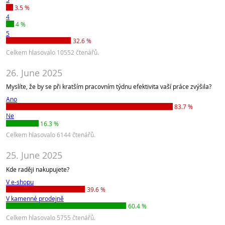
3.5 %
4
4 %
5
32.6 %
Celkem hlasovalo 10552 čtenářů.
26. June 2025
Myslíte, že by se při kratším pracovním týdnu efektivita vaší práce zvýšila?
Ano
83.7 %
Ne
16.3 %
Celkem hlasovalo 6144 čtenářů.
25. June 2025
Kde raději nakupujete?
V e-shopu
39.6 %
V kamenné prodejně
60.4 %
Celkem hlasovalo 5755 čtenářů.