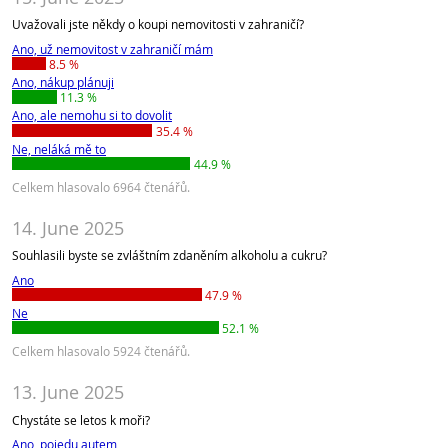
Uvažovali jste někdy o koupi nemovitosti v zahraničí?
Ano, už nemovitost v zahraničí mám
8.5 %
Ano, nákup plánuji
11.3 %
Ano, ale nemohu si to dovolit
35.4 %
Ne, neláká mě to
44.9 %
Celkem hlasovalo 6964 čtenářů.
14. June 2025
Souhlasili byste se zvláštním zdaněním alkoholu a cukru?
Ano
47.9 %
Ne
52.1 %
Celkem hlasovalo 5924 čtenářů.
13. June 2025
Chystáte se letos k moři?
Ano, pojedu autem