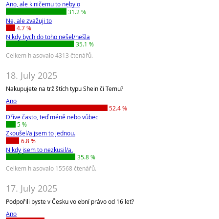
Ano, ale k ničemu to nebylo
31.2 %
Ne, ale zvažuji to
4.7 %
Nikdy bych do toho nešel/nešla
35.1 %
Celkem hlasovalo 4313 čtenářů.
18. July 2025
Nakupujete na tržištích typu Shein či Temu?
Ano
52.4 %
Dříve často, teď méně nebo vůbec
5 %
Zkoušel/a jsem to jednou.
6.8 %
Nikdy jsem to nezkusil/a.
35.8 %
Celkem hlasovalo 15568 čtenářů.
17. July 2025
Podpořili byste v Česku volební právo od 16 let?
Ano