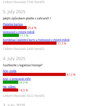
Celkem hlasovalo 5746 čtenářů.
5. July 2025
Jakým způsobem platíte v zahraničí ?
Platební kartou
25.6 %
Hotovostí v místní měně
17.1 %
Kombinací platební karty a hotovosti v místní měně
57.3 %
Celkem hlasovalo 2449 čtenářů.
4. July 2025
Souhlasíte s legalizací konopí?
Ano, zcela
67.2 %
Ano, v omezené míře
16.3 %
Ne, vůbec
16.5 %
Celkem hlasovalo 9222 čtenářů.
3. July 2025