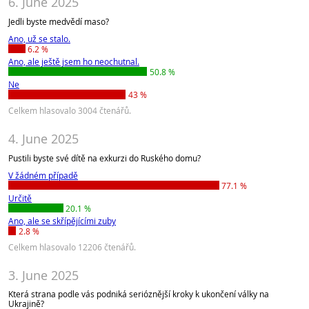
6. June 2025
Jedli byste medvědí maso?
Ano, už se stalo.
6.2 %
Ano, ale ještě jsem ho neochutnal.
50.8 %
Ne
43 %
Celkem hlasovalo 3004 čtenářů.
4. June 2025
Pustili byste své dítě na exkurzi do Ruského domu?
V žádném případě
77.1 %
Určitě
20.1 %
Ano, ale se skřípějícími zuby
2.8 %
Celkem hlasovalo 12206 čtenářů.
3. June 2025
Která strana podle vás podniká serióznější kroky k ukončení války na
Ukrajině?