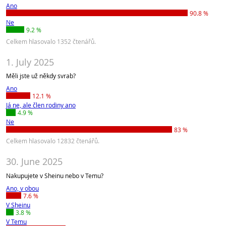
Ano
90.8 %
Ne
9.2 %
Celkem hlasovalo 1352 čtenářů.
1. July 2025
Měli jste už někdy svrab?
Ano
12.1 %
Já ne, ale člen rodiny ano
4.9 %
Ne
83 %
Celkem hlasovalo 12832 čtenářů.
30. June 2025
Nakupujete v Sheinu nebo v Temu?
Ano, v obou
7.6 %
V Sheinu
3.8 %
V Temu