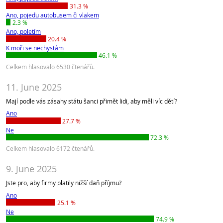
31.3 %
Ano, pojedu autobusem či vlakem
2.3 %
Ano, poletím
20.4 %
K moři se nechystám
46.1 %
Celkem hlasovalo 6530 čtenářů.
11. June 2025
Mají podle vás zásahy státu šanci přimět lidi, aby měli víc dětí?
Ano
27.7 %
Ne
72.3 %
Celkem hlasovalo 6172 čtenářů.
9. June 2025
Jste pro, aby firmy platily nižší daň příjmu?
Ano
25.1 %
Ne
74.9 %