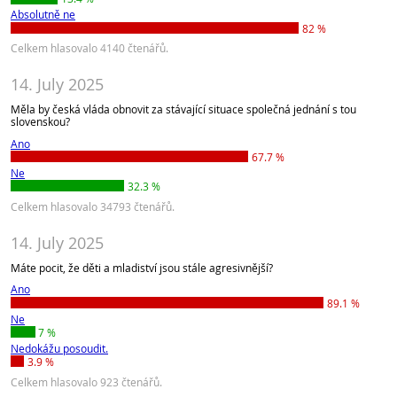
Absolutně ne
82 %
Celkem hlasovalo 4140 čtenářů.
14. July 2025
Měla by česká vláda obnovit za stávající situace společná jednání s tou
slovenskou?
Ano
67.7 %
Ne
32.3 %
Celkem hlasovalo 34793 čtenářů.
14. July 2025
Máte pocit, že děti a mladiství jsou stále agresivnější?
Ano
89.1 %
Ne
7 %
Nedokážu posoudit.
3.9 %
Celkem hlasovalo 923 čtenářů.