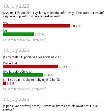
13. July 2025
Myslíte si, že podzimní výsledky voleb do Sněmovny přinesou v porovnání
s nynějšími průzkumy nějaké překvapení?
Ano
68.7 %
Ne
31.3 %
Celkem hlasovalo 4350 čtenářů.
12. July 2025
Jak by měla EU podle vás reagovat na cla?
Dál jednat.
56.2 %
Uvalit reciproční cla.
40.6 %
Smířit se s nimi, aby to nebylo ještě horší.
3.2 %
Celkem hlasovalo 5577 čtenářů.
12. July 2025
Je podle vás správný postoj Slovenska, které chce blokovat protiruské
sankce?