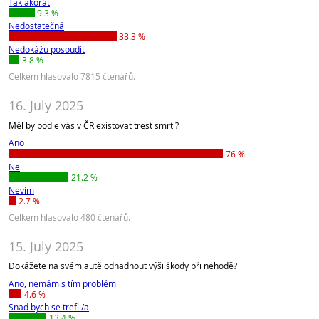
Tak akorát
9.3 %
Nedostatečná
38.3 %
Nedokážu posoudit
3.8 %
Celkem hlasovalo 7815 čtenářů.
16. July 2025
Měl by podle vás v ČR existovat trest smrti?
Ano
76 %
Ne
21.2 %
Nevím
2.7 %
Celkem hlasovalo 480 čtenářů.
15. July 2025
Dokážete na svém autě odhadnout výši škody při nehodě?
Ano, nemám s tím problém
4.6 %
Snad bych se trefil/a
13.4 %