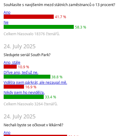
Souhlasíte s navýšením mezd státních zaměstnanců o 13 procent?
Ano
41.7 %
Ne
58.3 %
Celkem hlasovalo 18376 čtenářů.
24. July 2025
Sledujete seriál South Park?
Ano, stále
10.9 %
Dříve ano, teď už ne.
38.8 %
Viděl/a jsem párkrát, ale nezaujal mě.
16.9 %
Nikdy jsem ho neviděl/a.
33.4 %
Celkem hlasovalo 3264 čtenářů.
24. July 2025
Nechali byste se očkovat v lékárně?
Ano