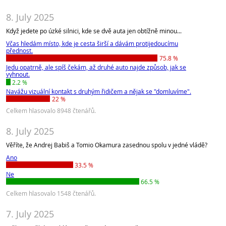
8. July 2025
Když jedete po úzké silnici, kde se dvě auta jen obtížně minou...
Včas hledám místo, kde je cesta širší a dávám protijedoucímu
přednost.
75.8 %
Jedu opatrně, ale spíš čekám, až druhé auto najde způsob, jak se
vyhnout.
2.2 %
Navážu vizuální kontakt s druhým řidičem a nějak se "domluvíme".
22 %
Celkem hlasovalo 8948 čtenářů.
8. July 2025
Věříte, že Andrej Babiš a Tomio Okamura zasednou spolu v jedné vládě?
Ano
33.5 %
Ne
66.5 %
Celkem hlasovalo 1548 čtenářů.
7. July 2025