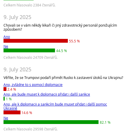
Celkem hlasovalo 2384 čtenářů.
9. July 2025
Chovali se v vám někdy lékaři či jiný zdravotnický personál ponižujícím
způsobem?
Ano
55.5 %
Ne
44.5 %
Celkem hlasovalo 24709 čtenářů.
9. July 2025
Věříte, že se Trumpovi podaří přimět Rusko k zastavení útoků na Ukrajinu?
Ano, zvládne to s pomocí diplomacie
2.4 %
Ano, ale bude muset k diplomacii přidat i další sankce
1 %
Ano, ale k diplomacii a sankcím bude muset přidat i další pomoc
Ukrajině
14.6 %
Ne
82.1 %
Celkem hlasovalo 29598 čtenářů.