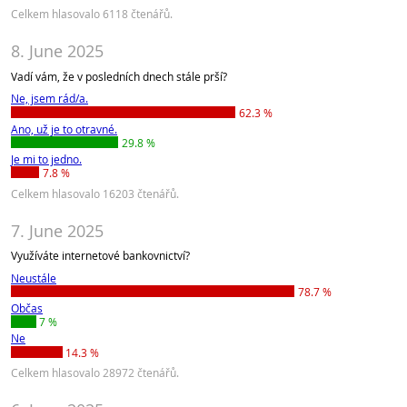
Celkem hlasovalo 6118 čtenářů.
8. June 2025
Vadí vám, že v posledních dnech stále prší?
Ne, jsem rád/a.
62.3 %
Ano, už je to otravné.
29.8 %
Je mi to jedno.
7.8 %
Celkem hlasovalo 16203 čtenářů.
7. June 2025
Využíváte internetové bankovnictví?
Neustále
78.7 %
Občas
7 %
Ne
14.3 %
Celkem hlasovalo 28972 čtenářů.