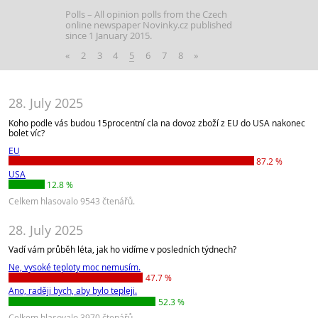
Polls
All opinion polls from the Czech
online newspaper Novinky.cz published
since 1 January 2015.
«
2
3
4
5
6
7
8
»
28. July 2025
Koho podle vás budou 15procentní cla na dovoz zboží z EU do USA nakonec
bolet víc?
EU
87.2 %
USA
12.8 %
Celkem hlasovalo 9543 čtenářů.
28. July 2025
Vadí vám průběh léta, jak ho vidíme v posledních týdnech?
Ne, vysoké teploty moc nemusím.
47.7 %
Ano, raději bych, aby bylo tepleji.
52.3 %
Celkem hlasovalo 3970 čtenářů.