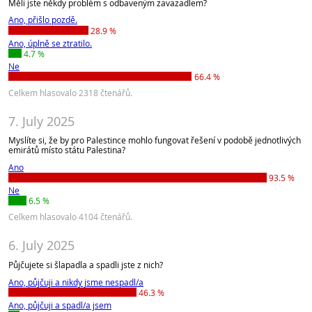
Měli jste někdy problém s odbaveným zavazadlem?
Ano, přišlo pozdě.
28.9 %
Ano, úplně se ztratilo.
4.7 %
Ne
66.4 %
Celkem hlasovalo 2318 čtenářů.
7. July 2025
Myslíte si, že by pro Palestince mohlo fungovat řešení v podobě jednotlivých
emirátů místo státu Palestina?
Ano
93.5 %
Ne
6.5 %
Celkem hlasovalo 4104 čtenářů.
6. July 2025
Půjčujete si šlapadla a spadli jste z nich?
Ano, půjčuji a nikdy jsme nespadl/a
46.3 %
Ano, půjčuji a spadl/a jsem