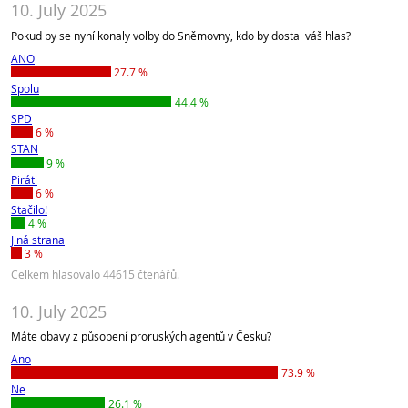
10. July 2025
Pokud by se nyní konaly volby do Sněmovny, kdo by dostal váš hlas?
ANO
27.7 %
Spolu
44.4 %
SPD
6 %
STAN
9 %
Piráti
6 %
Stačilo!
4 %
Jiná strana
3 %
Celkem hlasovalo 44615 čtenářů.
10. July 2025
Máte obavy z působení proruských agentů v Česku?
Ano
73.9 %
Ne
26.1 %