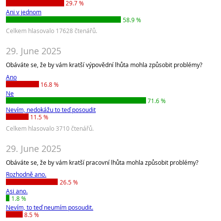
29.7 %
Ani v jednom
58.9 %
Celkem hlasovalo 17628 čtenářů.
29. June 2025
Obáváte se, že by vám kratší výpovědní lhůta mohla způsobit problémy?
Ano
16.8 %
Ne
71.6 %
Nevím, nedokážu to teď posoudit
11.5 %
Celkem hlasovalo 3710 čtenářů.
29. June 2025
Obáváte se, že by vám kratší pracovní lhůta mohla způsobit problémy?
Rozhodně ano.
26.5 %
Asi ano.
1.8 %
Nevím, to teď neumím posoudit.
8.5 %