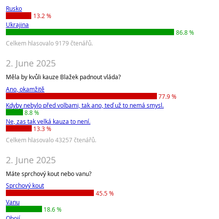
Rusko
13.2 %
Ukrajina
86.8 %
Celkem hlasovalo 9179 čtenářů.
2. June 2025
Měla by kvůli kauze Blažek padnout vláda?
Ano, okamžitě
77.9 %
Kdyby nebylo před volbami, tak ano, teď už to nemá smysl.
8.8 %
Ne, zas tak velká kauza to není.
13.3 %
Celkem hlasovalo 43257 čtenářů.
2. June 2025
Máte sprchový kout nebo vanu?
Sprchový kout
45.5 %
Vanu
18.6 %
Obojí