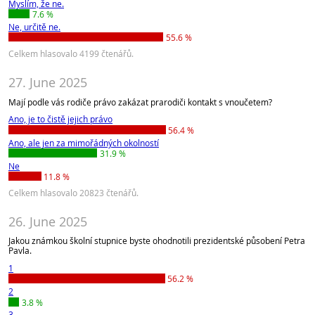
Myslím, že ne.
7.6 %
Ne, určitě ne.
55.6 %
Celkem hlasovalo 4199 čtenářů.
27. June 2025
Mají podle vás rodiče právo zakázat prarodiči kontakt s vnoučetem?
Ano, je to čistě jejich právo
56.4 %
Ano, ale jen za mimořádných okolností
31.9 %
Ne
11.8 %
Celkem hlasovalo 20823 čtenářů.
26. June 2025
Jakou známkou školní stupnice byste ohodnotili prezidentské působení Petra
Pavla.
1
56.2 %
2
3.8 %
3