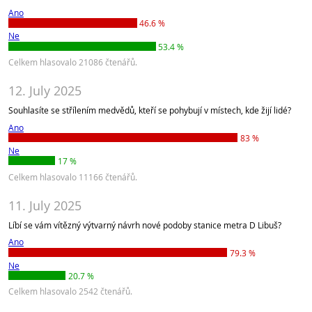
Ano
46.6 %
Ne
53.4 %
Celkem hlasovalo 21086 čtenářů.
12. July 2025
Souhlasíte se střílením medvědů, kteří se pohybují v místech, kde žijí lidé?
Ano
83 %
Ne
17 %
Celkem hlasovalo 11166 čtenářů.
11. July 2025
Líbí se vám vítězný výtvarný návrh nové podoby stanice metra D Libuš?
Ano
79.3 %
Ne
20.7 %
Celkem hlasovalo 2542 čtenářů.