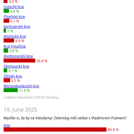
3.4 %
Ústecký kraj
4.6 %
Plzeňský kraj
4.7 %
Karlovarský kraj
2 %
Jihočeský kraj
8.9 %
Kraj Vysočina
3.8 %
Jihomoravský kraj
26.8 %
Olomoucký kraj
3.1 %
Zlínský kraj
5.5 %
Moravskoslezský kraj
11.9 %
Celkem hlasovalo 13610 čtenářů.
19. June 2025
Myslíte si, že by se Volodymyr Zelenskyj měl setkat s Vladimirem Putinem?
Ano
86.8 %