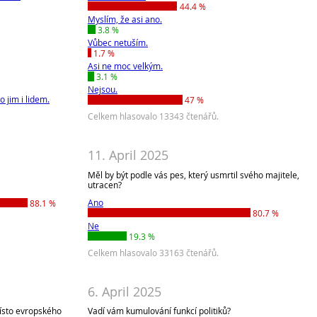
44.4 %
Myslím, že asi ano.
3.8 %
Vůbec netuším.
1.7 %
Asi ne moc velkým.
3.1 %
Nejsou.
 jim i lidem.
47 %
Celkem hlasovalo 13343 čtenářů.
11. April 2025
Měl by být podle vás pes, který usmrtil svého majitele,
utracen?
Ano
88.1 %
80.7 %
Ne
19.3 %
Celkem hlasovalo 33163 čtenářů.
6. April 2025
místo evropského
Vadí vám kumulování funkcí politiků?