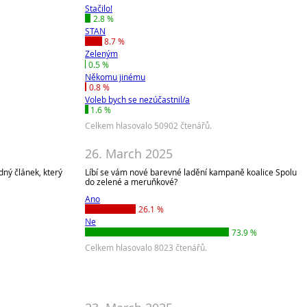
Stačilo!
2.8 %
STAN
8.7 %
Zeleným
0.5 %
Někomu jinému
0.8 %
Voleb bych se nezúčastnil/a
1.6 %
Celkem hlasovalo 50902 čtenářů.
26. March 2025
dný článek, který
Líbí se vám nové barevné ladění kampaně koalice Spolu
do zelené a meruňkové?
Ano
26.1 %
Ne
73.9 %
Celkem hlasovalo 8023 čtenářů.