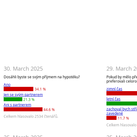
30. March 2025
29. March 
Dosáhli byste se svým příjmem na hypotéku?
Pokud by mělo přes
preferovali celor
Ano
zimní čas
34.1 %
Jen se svým partnerem
letní čas
21.3 %
Ani s partnerem
zachoval bych stří
44.6 %
zavedené
Celkem hlasovalo 2534 čtenářů.
11.7 %
Celkem hlasovalo