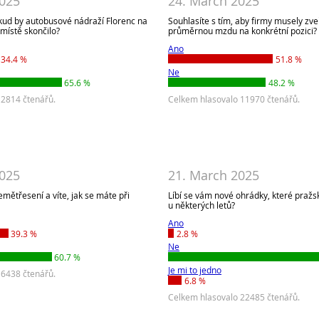
2025
24. March 2025
kud by autobusové nádraží Florenc na
Souhlasíte s tím, aby firmy musely zv
ístě skončilo?
průměrnou mzdu na konkrétní pozici?
Ano
34.4 %
51.8 %
Ne
65.6 %
48.2 %
 2814 čtenářů.
Celkem hlasovalo 11970 čtenářů.
2025
21. March 2025
zemětřesení a víte, jak se máte při
Líbí se vám nové ohrádky, které pražsk
u některých letů?
Ano
39.3 %
2.8 %
Ne
60.7 %
Je mi to jedno
 6438 čtenářů.
6.8 %
Celkem hlasovalo 22485 čtenářů.