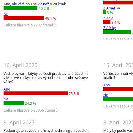
Ano, ale většinou ne víc než o 20 km/h
Z Ameriky
40.2 %
3 %
Ne
Z Asie
48.1 %
8.4 %
Celkem hlasovalo 9207 čtenářů.
Z Afriky
Celkem hlasovalo
16. April 2025
15. April 20
Vadilo by vám, kdyby se čeští představitelé účastnili
Věříte, že hnutí A
v Moskvě ruských oslav výročí konce druhé světové
koalici?
války?
Ano
Ano
75.8 %
Ne
Ne
24.2 %
Celkem hlasovalo
Celkem hlasovalo 23056 čtenářů.
9. April 2025
8. April 202
Podporujete zavedení přísných ochranných opatření
Měly by podle vá