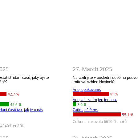
2025
27. March 2025
tat střídání časů, jaký byste
Narazili jste v poslední době na podvo
očně?
imitoval vzhled Novinek?
Ano, opakovaně.
42.7 %
41 %
Ano, ale zatím jen jednou.
45.6 %
3.9 %
dání časů tak, jak je u nás
Zatím ještě ne.
55.1 %
Celkem hlasovalo 6610 čtenářů.
 4340 čtenářů.