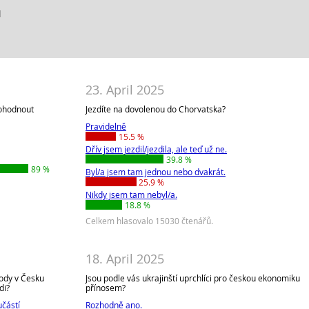
d
23. April 2025
dohodnout
Jezdíte na dovolenou do Chorvatska?
Pravidelně
15.5 %
Dřív jsem jezdil/jezdila, ale teď už ne.
39.8 %
89 %
Byl/a jsem tam jednou nebo dvakrát.
25.9 %
Nikdy jsem tam nebyl/a.
18.8 %
Celkem hlasovalo 15030 čtenářů.
18. April 2025
rody v Česku
Jsou podle vás ukrajinští uprchlíci pro českou ekonomiku
di?
přínosem?
učástí
Rozhodně ano.