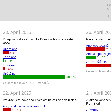
Po
si
«
28. April 2025
26. April 20
Prospívá podle vás politika Donalda Trumpa prestiži
Narazili jste už l
USA?
Ano, opakovaně.
Určitě ano
27
8 %
Ano, ale pouze je
Spíše ano
13.7 %
1.1 %
Zatím ještě ne.
Spíše ne
2.4 %
Celkem hlasovalo
Určitě ne
88.6 %
Celkem hlasovalo 14613 čtenářů.
22. April 2025
21. April 20
Překračujete povolenou rychlost na českých dálnicích?
Z jakého kontine
Františka?
Ano, opakovaně i o víc než 20 km/h
Z Evropy
11.7 %