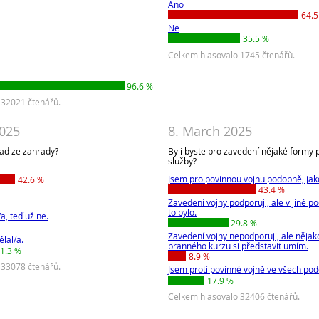
Ano
64.5
Ne
35.5 %
Celkem hlasovalo 1745 čtenářů.
96.6 %
 32021 čtenářů.
2025
8. March 2025
pad ze zahrady?
Byli byste pro zavedení nějaké formy 
služby?
Jsem pro povinnou vojnu podobně, jako 
42.6 %
43.4 %
Zavedení vojny podporuji, ale v jiné p
to bylo.
a, teď už ne.
29.8 %
Zavedení vojny nepodporuji, ale něja
lal/a.
branného kurzu si představit umím.
1.3 %
8.9 %
 33078 čtenářů.
Jsem proti povinné vojně ve všech po
17.9 %
Celkem hlasovalo 32406 čtenářů.