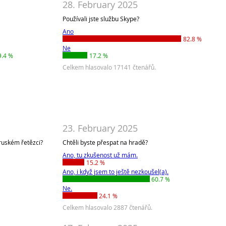
28. February 2025
Používali jste službu Skype?
Ano
82.8 %
Ne
9.4 %
17.2 %
Celkem hlasovalo 17141 čtenářů.
23. February 2025
 ruském řetězci?
Chtěli byste přespat na hradě?
Ano, tu zkušenost už mám.
15.2 %
Ano, i když jsem to ještě nezkoušel(a).
60.7 %
Ne.
24.1 %
Celkem hlasovalo 2887 čtenářů.