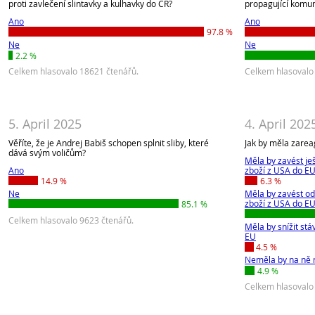
proti zavlečení slintavky a kulhavky do ČR?
propagující komu
Ano
Ano
97.8 %
Ne
Ne
2.2 %
Celkem hlasovalo 18621 čtenářů.
Celkem hlasovalo
5. April 2025
4. April 202
Věříte, že je Andrej Babiš schopen splnit sliby, které
Jak by měla zarea
dává svým voličům?
Měla by zavést je
Ano
zboží z USA do E
14.9 %
6.3 %
Ne
Měla by zavést od
zboží z USA do E
85.1 %
Celkem hlasovalo 9623 čtenářů.
Měla by snížit stá
EU
4.5 %
Neměla by na ně n
4.9 %
Celkem hlasovalo