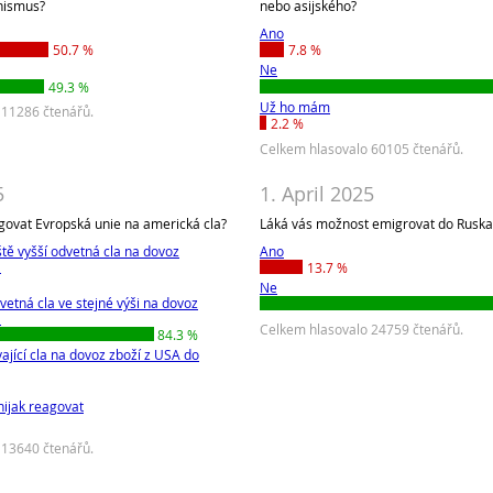
nismus?
nebo asijského?
Ano
50.7 %
7.8 %
Ne
49.3 %
Už ho mám
 11286 čtenářů.
2.2 %
Celkem hlasovalo 60105 čtenářů.
5
1. April 2025
govat Evropská unie na americká cla?
Láká vás možnost emigrovat do Ruska
ště vyšší odvetná cla na dovoz
Ano
U
13.7 %
Ne
vetná cla ve stejné výši na dovoz
U
Celkem hlasovalo 24759 čtenářů.
84.3 %
vající cla na dovoz zboží z USA do
ijak reagovat
 13640 čtenářů.