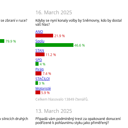
16. March 2025
 se zbraní v ruce?
Kdyby se nyní konaly volby by Sněmovny, kdo by dostal
váš hlas?
ANO
21.9 %
Spolu
79.9 %
46.6 %
STAN
11.2 %
SPD
4 %
Piráti
7.4 %
STAČILO!
3 %
Motoristé
5.9 %
Celkem hlasovalo 13849 čtenářů.
13. March 2025
a silnicích druhých
Připadá vám podmíněný trest za opakované donucení
podřízené k pohlavnímu styku jako přiměřený?