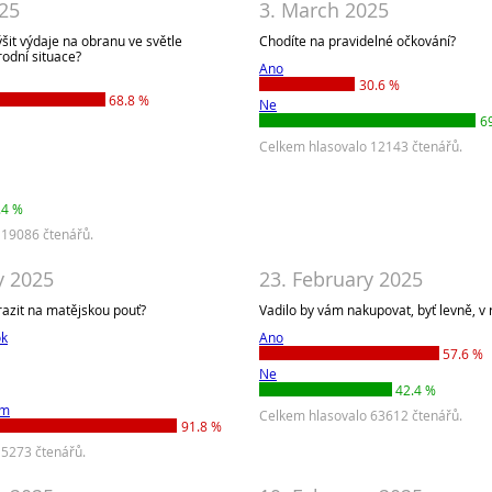
25
3. March 2025
šit výdaje na obranu ve světle
Chodíte na pravidelné očkování?
odní situace?
Ano
30.6 %
68.8 %
Ne
6
Celkem hlasovalo 12143 čtenářů.
.4 %
 19086 čtenářů.
y 2025
23. February 2025
razit na matějskou pouť?
Vadilo by vám nakupovat, byť levně, v
ok
Ano
57.6 %
Ne
42.4 %
ím
Celkem hlasovalo 63612 čtenářů.
91.8 %
 5273 čtenářů.