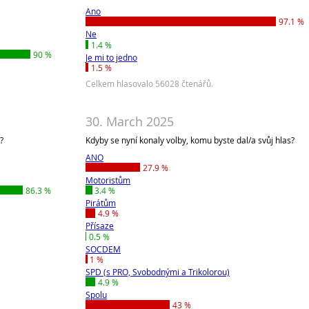
Ano
97.1 %
Ne
1.4 %
90 %
Je mi to jedno
1.5 %
Celkem hlasovalo 56028 čtenářů.
30. March 2025
?
Kdyby se nyní konaly volby, komu byste dal/a svůj hlas?
ANO
27.9 %
Motoristům
86.3 %
3.4 %
Pirátům
4.9 %
Přísaze
0.5 %
SOCDEM
1 %
SPD (s PRO, Svobodnými a Trikolorou)
4.9 %
Spolu
43 %