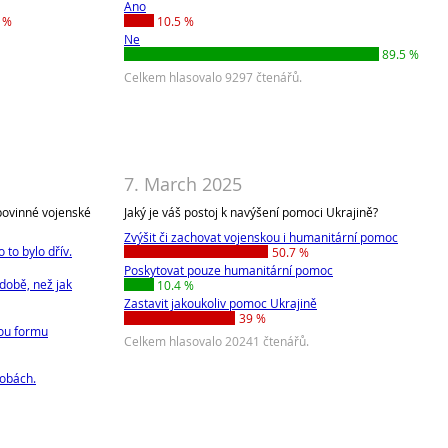
Ano
 %
10.5 %
Ne
89.5 %
Celkem hlasovalo 9297 čtenářů.
7. March 2025
povinné vojenské
Jaký je váš postoj k navýšení pomoci Ukrajině?
Zvýšit či zachovat vojenskou i humanitární pomoc
to bylo dřív.
50.7 %
Poskytovat pouze humanitární pomoc
odobě, než jak
10.4 %
Zastavit jakoukoliv pomoc Ukrajině
39 %
kou formu
Celkem hlasovalo 20241 čtenářů.
dobách.