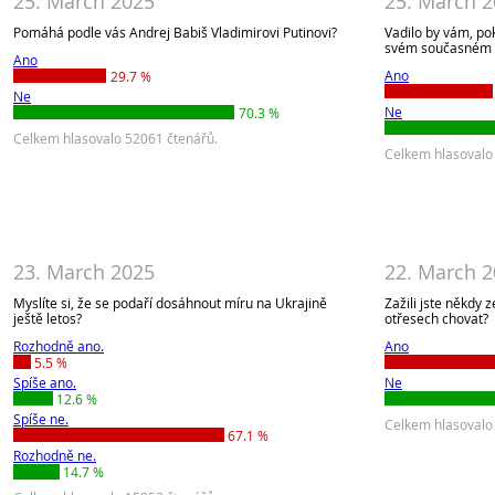
25. March 2025
25. March 
Pomáhá podle vás Andrej Babiš Vladimirovi Putinovi?
Vadilo by vám, po
svém současném m
Ano
Ano
29.7 %
Ne
Ne
70.3 %
Celkem hlasovalo 52061 čtenářů.
Celkem hlasovalo
23. March 2025
22. March 
Myslíte si, že se podaří dosáhnout míru na Ukrajině
Zažili jste někdy 
ještě letos?
otřesech chovat?
Rozhodně ano.
Ano
5.5 %
Spíše ano.
Ne
12.6 %
Spíše ne.
Celkem hlasovalo
67.1 %
Rozhodně ne.
14.7 %