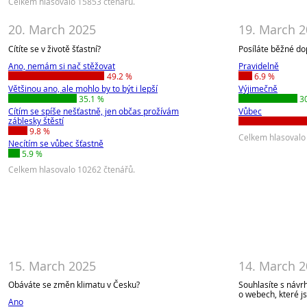
Celkem hlasovalo 15853 čtenářů.
20. March 2025
19. March 
Cítíte se v životě šťastní?
Posíláte běžné do
Ano, nemám si nač stěžovat
Pravidelně
49.2 %
6.9 %
Většinou ano, ale mohlo by to být i lepší
Výjimečně
35.1 %
3
Cítím se spíše nešťastně, jen občas prožívám
Vůbec
záblesky štěstí
9.8 %
Celkem hlasovalo
Necítím se vůbec šťastně
5.9 %
Celkem hlasovalo 10262 čtenářů.
15. March 2025
14. March 
Obáváte se změn klimatu v Česku?
Souhlasíte s návrh
o webech, které jst
Ano