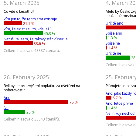
5. March 2025
4. March 20
Co víte o Lesothu?
Mělo by Česko zvý
současné mezinár
Vím jen to, že tento stát existuje.
Určitě ano
21.1 %
Vím, že existuje i to, kde leží.
Spíše ano
45.3 %
1.3 %
Netušil/a jsem, že takový stát vůbec je.
Spíše ne
33.6 %
1.4 %
Celkem hlasovalo 43837 čtenářů.
Určitě ne
28
Celkem hlasovalo
26. February 2025
25. Februar
Byli byste pro zvýšení poplatku za ošetření na
Plánujete letos vy
pohotovosti?
Ano, jako každý r
Ano
6.7 %
75 %
Ano, letos prvně
Ne
1.4 %
25 %
Ne, nikdy nechod
Celkem hlasovalo 33843 čtenářů.
Celkem hlasovalo