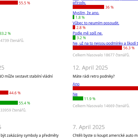
přírody.
55.5 %
36 %
Myslím, že ano.
1.8 %
Vůbec to neumím posoudit.
2.8 %
Podle mě spíš ne.
33.2 %
3.2 %
 4739 čtenářů.
Ne, už na to nejsou podmínky a škodí to
56.3 %
Celkem hlasovalo 18677 čtenářů.
25
12. April 2025
NO může sestavit stabilní vládní
Máte rádi retro podniky?
Ano
44.6 %
Ne
11.9 %
55.4 %
Celkem hlasovalo 14669 čtenářů.
 33959 čtenářů.
5
7. April 2025
s být zakázány symboly a předměty
Chtěli byste si koupit americké auto 