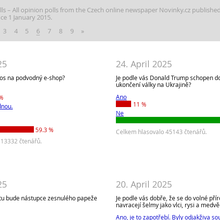
lls
All opinion polls from the Czech online newspaper Novinky.cz publishe
nce 1 January 2015.
3
4
5
6
7
8
9
»
25
24. April 2025
etos na podvodný e-shop?
Je podle vás Donald Trump schopen 
ukončení války na Ukrajině?
Ano
 %
11 %
dnou.
Ne
59.3 %
Celkem hlasovalo 45143 čtenářů.
 13332 čtenářů.
25
20. April 2025
ntu bude nástupce zesnulého papeže
Je podle vás dobře, že se do volné pří
navracejí šelmy jako vlci, rysi a medvě
Ano, je to zapotřebí. Byly odjakživa so