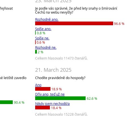
23. March 2025
eřejňovat
Je podle vás správné, že před lety snahy o šmírování
Čechů na webu nevyšly?
Rozhodně ano.
96.6 %
Spíše ano.
0.8 %
Spíše ne.
0.6 %
Rozhodně ne.
2 %
Celkem hlasovalo 11473 čtenářů.
21. March 2025
é letiště zavedlo
Chodíte pravidelně do hospody?
Ano
18.9 %
Dřív ano, teď už ne
62.6 %
90.4 %
Nikdy jsem nechodil/a
18.4 %
Celkem hlasovalo 15228 čtenářů.