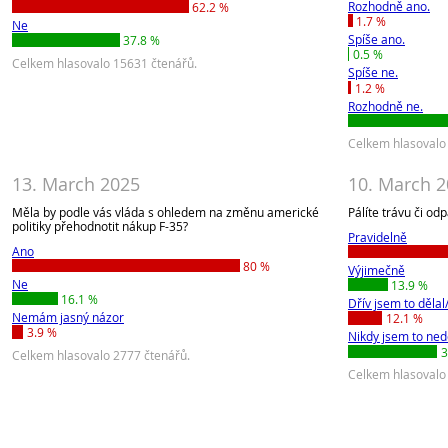
Rozhodně ano.
62.2 %
1.7 %
Ne
Spíše ano.
37.8 %
0.5 %
Celkem hlasovalo 15631 čtenářů.
Spíše ne.
1.2 %
Rozhodně ne.
Celkem hlasovalo
13. March 2025
10. March 
Měla by podle vás vláda s ohledem na změnu americké
Pálíte trávu či od
politiky přehodnotit nákup F-35?
Pravidelně
Ano
80 %
Výjimečně
Ne
13.9 %
16.1 %
Dřív jsem to dělal/
Nemám jasný názor
12.1 %
3.9 %
Nikdy jsem to nedě
3
Celkem hlasovalo 2777 čtenářů.
Celkem hlasovalo