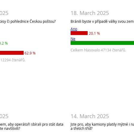
2025
18. March 2025
pisy či pohlednice Českou poštou?
Bránili byste v případě války svou zem
Ano
20.1 %
Ne
0.2 %
Celkem hlasovalo 47134 čtenářů.
62.9 %
 12294 čtenářů.
2025
14. March 2025
em, aby operátoři sbírali pro stát data
Jste pro, aby kamiony platily mýtné i n
e navštívili?
a třetích tříd?