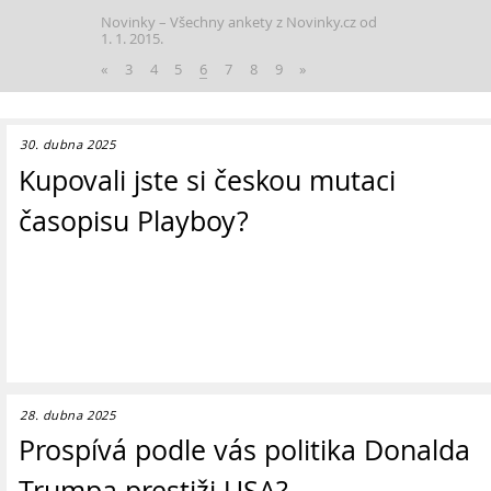
Novinky
Všechny ankety z Novinky.cz od
1. 1. 2015.
«
3
4
5
6
7
8
9
»
30. dubna 2025
Kupovali jste si českou mutaci
časopisu Playboy?
28. dubna 2025
Prospívá podle vás politika Donalda
Trumpa prestiži USA?